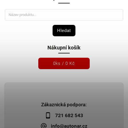
Hledat
Nákupní košík
0
ks /
0 Kč
Zákaznická podpora:
721 682 543
info@autonar.cz