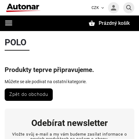
CZK
Prázdný košík
Hledat
POLO
Produkty teprve připravujeme.
Můžete se ale podívat na ostatní kategorie.
Zpět do obchodu
Odebírat newsletter
Vložte svůj e-mail a my vám budeme zasílat informace o
nových produktech na našem e-shopu.