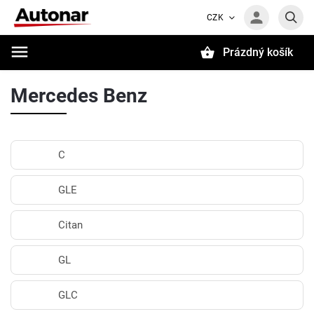
CZK
Prázdný košík
Hledat
Mercedes Benz
C
GLE
Citan
GL
GLC