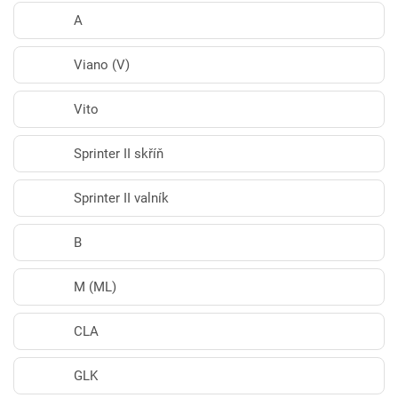
A
Viano (V)
Vito
Sprinter II skříň
Sprinter II valník
B
M (ML)
CLA
GLK