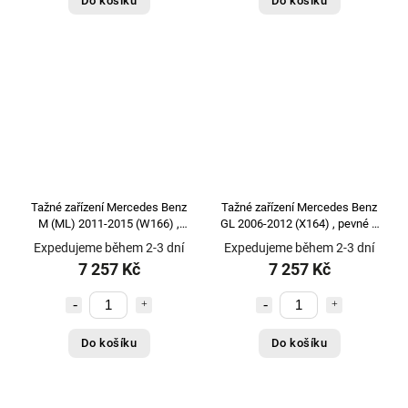
Do košíku
Do košíku
Tažné zařízení Mercedes Benz
Tažné zařízení Mercedes Benz
M (ML) 2011-2015 (W166) ,
GL 2006-2012 (X164) , pevné 2
pevné 2 šr., Aragon
šr., Aragon
Expedujeme během 2-3 dní
Expedujeme během 2-3 dní
7 257 Kč
7 257 Kč
Do košíku
Do košíku