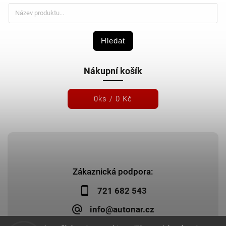
Hledat
Nákupní košík
0
ks /
0 Kč
Zákaznická podpora:
721 682 543
info@autonar.cz