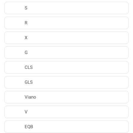
S
R
X
G
CLS
GLS
Viano
V
EQB