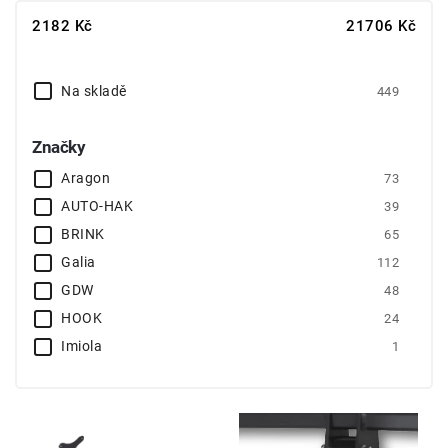
Nejlevnější
2182
Kč
21706
Kč
Nejdražší
Abecedně
Na skladě
449
Značky
Aragon
73
AUTO-HAK
39
BRINK
65
Galia
112
GDW
48
HOOK
24
Imiola
1
Oris
31
Trail-Tec
2
Westfalia
53