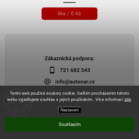
0
ks /
0 Kč
Zákaznická podpora:
721 682 543
info@autonar.cz
Tento web používá soubory cookie. Dalším procházením tohoto
webu vyjadřujete souhlas s jejich používáním.. Více informací
zde
.
Nastavení
Copyright 2026
Autonar.cz
. Všechna práva vyhrazena.
Upravit nastavení cookies
Vytvořil
Shoptet
| Design
Shoptak.cz
|
Systedo Marketing
Souhlasím