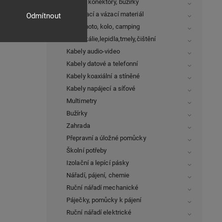
Kabely, konektory, bužírky
Spojovací a vázací materiál
Odmítnout
Auto, moto, kolo, camping
Chemikálie,lepidla,tmely,čištění
Kabely audio-video
Kabely datové a telefonní
Kabely koaxiální a stíněné
Kabely napájecí a síťové
Multimetry
Bužírky
Zahrada
Přepravní a úložné pomůcky
Školní potřeby
Izolační a lepící pásky
Nářadí, pájení, chemie
Ruční nářadí mechanické
Páječky, pomůcky k pájení
Ruční nářadí elektrické