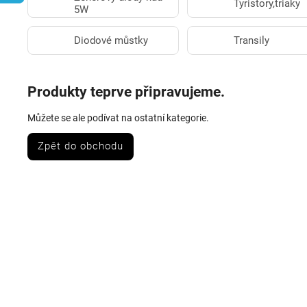
Tyristory,triaky
5W
Diodové můstky
Transily
Produkty teprve připravujeme.
Můžete se ale podívat na ostatní kategorie.
Zpět do obchodu