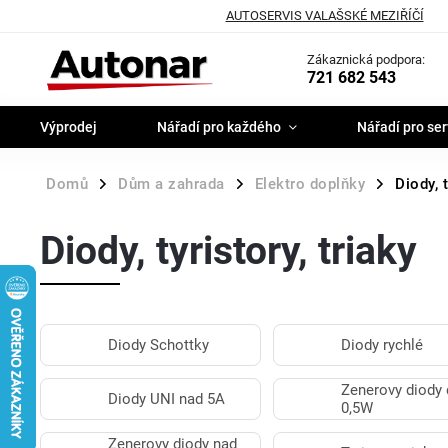
AUTOSERVIS VALAŠSKÉ MEZIŘÍČÍ
Zákaznická podpora:
721 682 543
Výprodej
Nářadí pro každého
Nářadí pro ser
Domů
Dům a zahrada
Elektro doplňky
Diody, t
/
/
/
Diody, tyristory, triaky
Diody Schottky
Diody rychlé
Zenerovy diody
Diody UNI nad 5A
0,5W
Zenerovy diody nad