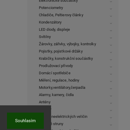
Elektronické součástky
Potenciometry
Chladiče, Peltierovy články
Kondenzátory
LED diody, displeje
Svítilny
Žárovky, zářivky, výbojky, kontrolky
Pojistky, pojistkové držáky
Krabičky, konstrukční součástky
Prodlužovací přívody
Domácí spotřebiče
Měření, regulace, hodiny
Motorky,ventilátory,čerpadla
Alarmy, kamery, čidla
Antény
Testery
Měření neelektrických veličin
Souhlasím
Tiskové struny