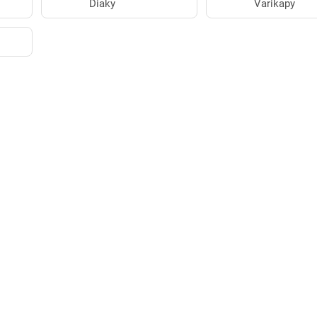
Diaky
Varikapy