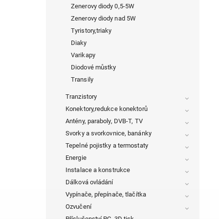
Zenerovy diody 0,5-5W
Zenerovy diody nad 5W
Tyristory,triaky
Diaky
Varikapy
Diodové můstky
Transily
Tranzistory
Konektory,redukce konektorů
Antény, paraboly, DVB-T, TV
Svorky a svorkovnice, banánky
Tepelné pojistky a termostaty
Energie
Instalace a konstrukce
Dálková ovládání
Vypínače, přepínače, tlačítka
Ozvučení
Příslušenství PC, 3D tisk