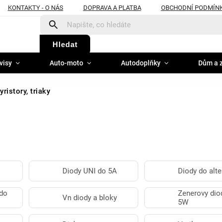
KONTAKTY - O NÁS
DOPRAVA A PLATBA
OBCHODNÍ PODMÍN
Hledat
visy
Auto-moto
Autodoplňky
Dům a 
yristory, triaky
Diody UNI do 5A
Diody do alte
 do
Zenerovy diod
Vn diody a bloky
5W