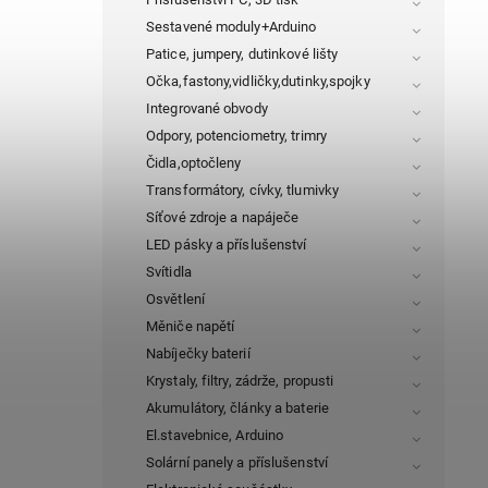
Sestavené moduly+Arduino
Patice, jumpery, dutinkové lišty
Očka,fastony,vidličky,dutinky,spojky
Integrované obvody
Odpory, potenciometry, trimry
Čidla,optočleny
Transformátory, cívky, tlumivky
Síťové zdroje a napáječe
LED pásky a příslušenství
Svítidla
Osvětlení
Měniče napětí
Nabíječky baterií
Krystaly, filtry, zádrže, propusti
Akumulátory, články a baterie
El.stavebnice, Arduino
Solární panely a příslušenství