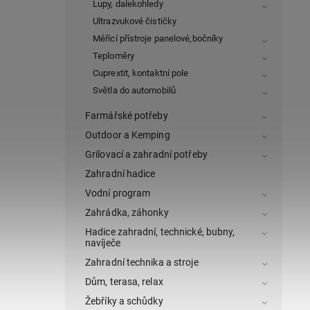
Lupy, dalekohledy
Ultrazvukové čističky
Měřící přístroje panelové,bočníky
Teploměry
Cuprextit, kontaktní pole
Světla do automobilů
Farmářské potřeby
Outdoor a Kemping
Grilovací a zahradní potřeby
Zahradní hadice
Vodní program
Zahrádka, záhonky
Hadice zahradní, technické, bubny,
navíječe
Zahradní technika a stroje
Dům, terasa, relax
Žebříky a schůdky