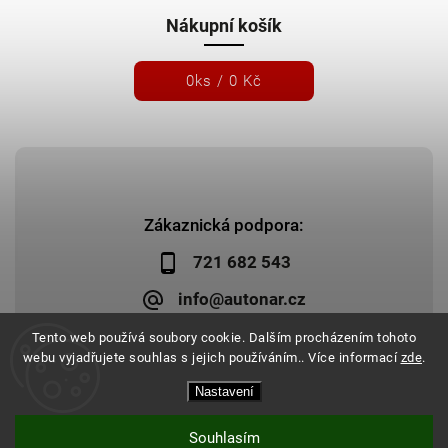
Nákupní košík
0
ks /
0 Kč
Zákaznická podpora:
721 682 543
info@autonar.cz
Tento web používá soubory cookie. Dalším procházením tohoto
webu vyjadřujete souhlas s jejich používáním.. Více informací
zde
.
Nastavení
Copyright 2026
Autonar.cz
. Všechna práva vyhrazena.
Upravit nastavení cookies
Vytvořil
Shoptet
| Design
Shoptak.cz
|
Systedo Marketing
Souhlasím