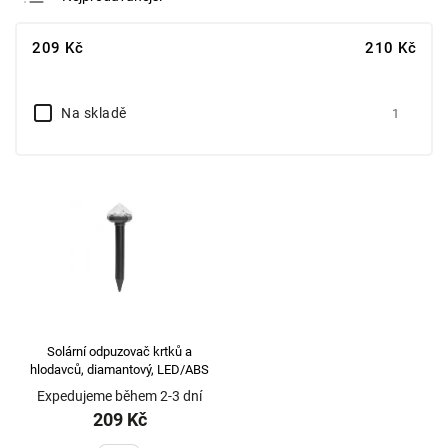
Nejlevnější
209
Kč
210
Kč
Nejdražší
Abecedně
Na skladě
1
Solární odpuzovač krtků a
hlodavců, diamantový, LED/ABS
Expedujeme během 2-3 dní
209 Kč