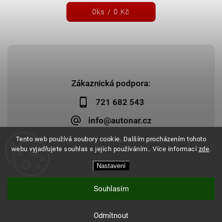
0
ks /
0 Kč
Zákaznická podpora:
721 682 543
info@autonar.cz
Tento web používá soubory cookie. Dalším procházením tohoto
webu vyjadřujete souhlas s jejich používáním.. Více informací
zde
.
Nastavení
Copyright 2026
Autonar.cz
. Všechna práva vyhrazena.
Upravit nastavení cookies
Vytvořil
Shoptet
| Design
Shoptak.cz
|
Systedo Marketing
Souhlasím
Odmítnout