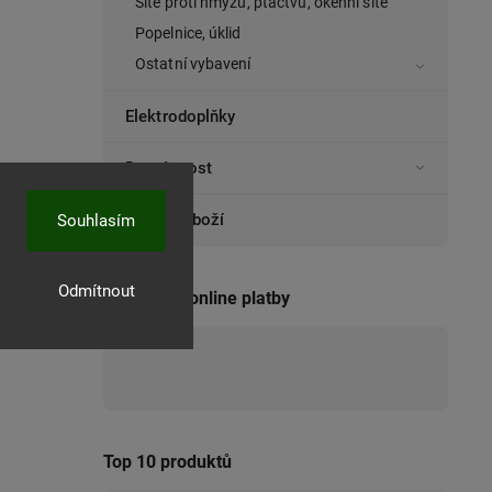
Sítě proti hmyzu, ptactvu, okenní sítě
Popelnice, úklid
Ostatní vybavení
Elektrodoplňky
Domácnost
Ostatní zboží
Souhlasím
Odmítnout
Přijímáme online platby
Top 10 produktů