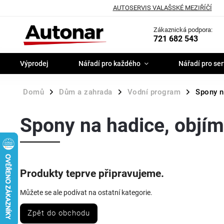
AUTOSERVIS VALAŠSKÉ MEZIŘÍČÍ
Zákaznická podpora:
721 682 543
Výprodej
Nářadí pro každého
Nářadí pro ser
Domů
Dům a zahrada
Vodní program
Spony n
/
/
/
Spony na hadice, objí
Produkty teprve připravujeme.
Můžete se ale podívat na ostatní kategorie.
Zpět do obchodu