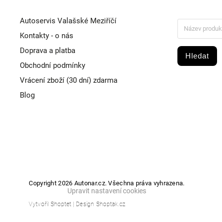
Autoservis Valašské Meziříčí
Kontakty - o nás
Doprava a platba
Hledat
Obchodní podmínky
Vrácení zboží (30 dní) zdarma
Blog
Copyright 2026
Autonar.cz
. Všechna práva vyhrazena.
Upravit nastavení cookies
Vytvořil
Shoptet
| Design
Shoptak.cz