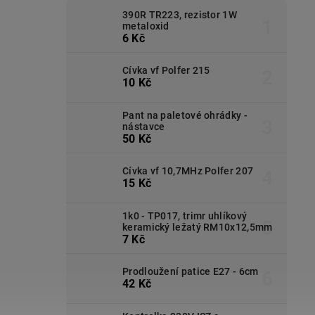
390R TR223, rezistor 1W
metaloxid
6 Kč
Cívka vf Polfer 215
10 Kč
Pant na paletové ohrádky -
nástavce
50 Kč
Cívka vf 10,7MHz Polfer 207
15 Kč
1k0 - TP017, trimr uhlíkový
keramický ležatý RM10x12,5mm
7 Kč
Prodloužení patice E27 - 6cm
42 Kč