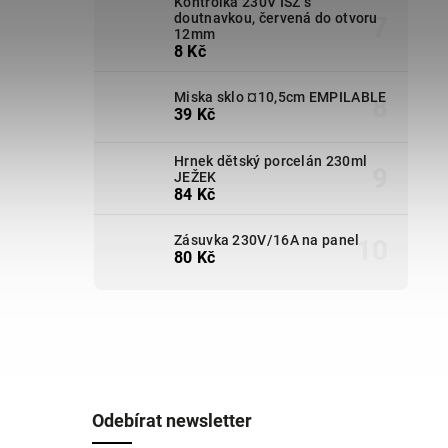
Kontrolka 230V ISZ s
doutnavkou, červená do otvoru
12mm
8 Kč
Miska sklo ¤10,5cm EMPILABLE
39 Kč
Hrnek dětský porcelán 230ml
JEŽEK
84 Kč
Zásuvka 230V/16A na panel
80 Kč
Odebírat newsletter