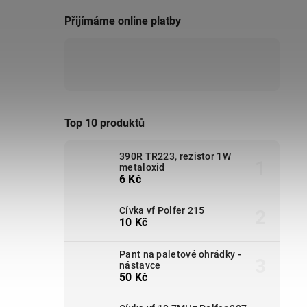
Přijímáme online platby
Top 10 produktů
390R TR223, rezistor 1W
metaloxid
6 Kč
Cívka vf Polfer 215
10 Kč
Pant na paletové ohrádky -
nástavce
50 Kč