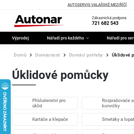
AUTOSERVIS VALAŠSKÉ MEZIŘÍČÍ
Zákaznická podpora:
721 682 543
Výprodej
Nářadí pro každého
Nářadí pro ser
Domů
Domácnost
Domácí potřeby
Úklidové 
/
/
/
Úklidové pomůcky
Příslušenství pro
Rozprašovače a
úklid
konvičky
Kartáče a klepače
Smetáky a lopa