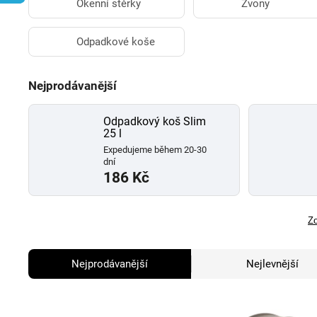
Okenní stěrky
Zvony
Odpadkové koše
Nejprodávanější
Odpadkový koš Slim
25 l
Expedujeme během 20-30
dní
186 Kč
Zo
Nejprodávanější
Nejlevnější