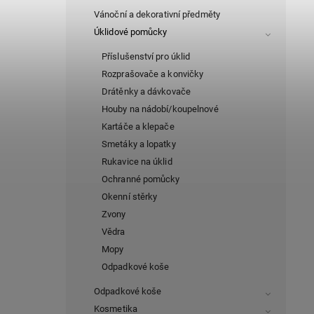
Vánoční a dekorativní předměty
Úklidové pomůcky
Příslušenství pro úklid
Rozprašovače a konvičky
Drátěnky a dávkovače
Houby na nádobí/koupelnové
Kartáče a klepače
Smetáky a lopatky
Rukavice na úklid
Ochranné pomůcky
Okenní stěrky
Zvony
Vědra
Mopy
Odpadkové koše
Odpadkové koše
Kosmetika