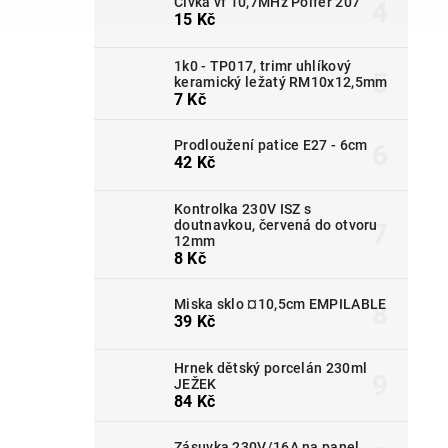
Cívka vf 10,7MHz Polfer 207
15 Kč
1k0 - TP017, trimr uhlíkový
keramický ležatý RM10x12,5mm
7 Kč
Prodloužení patice E27 - 6cm
42 Kč
Kontrolka 230V ISZ s
doutnavkou, červená do otvoru
12mm
8 Kč
Miska sklo ¤10,5cm EMPILABLE
39 Kč
Hrnek dětský porcelán 230ml
JEŽEK
84 Kč
Zásuvka 230V/16A na panel