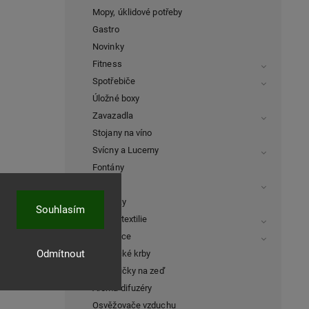
Mopy, úklidové potřeby
Gastro
Novinky
Fitness
Spotřebiče
Úložné boxy
Zavazadla
Stojany na víno
Svícny a Lucerny
Fontány
Hodiny
Rohožky
Souhlasím
Bytové textilie
Dekorace
Odmítnout
Elektrické krby
Lékárničky na zeď
Aroma difuzéry
Osvěžovače vzduchu