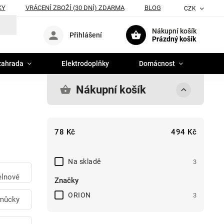
KY
VRÁCENÍ ZBOŽÍ (30 DNÍ) ZDARMA
BLOG
CZK
Nákupní košík
Přihlášení
Prázdný košík
zahrada
Elektrodoplňky
Domácnost
Nákupní košík
78
Kč
494
Kč
Na skladě
3
elnové
Značky
ORION
3
můcky