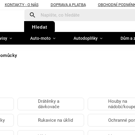
KONTAKTY - O NÁS
DOPRAVA A PLATBA
OBCHODNÍ PODMÍN
Hledat
visy
Auto-moto
Autodoplňky
Dům a 
pomůcky
Drátěnky a
Houby na
dávkovače
nádobí/koup
tky
Rukavice na úklid
Ochranné po