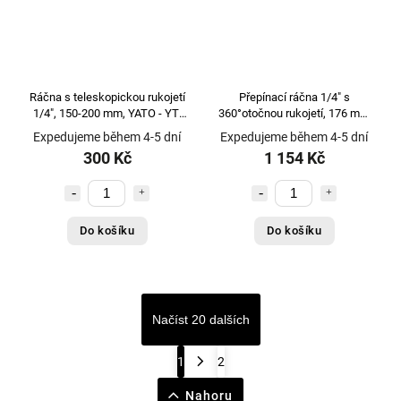
Ráčna s teleskopickou rukojetí
Přepínací ráčna 1/4" s
1/4", 150-200 mm, YATO - YT-
360°otočnou rukojetí, 176 mm
0297
VIGOR - V5436
Expedujeme během 4-5 dní
Expedujeme během 4-5 dní
300 Kč
1 154 Kč
Do košíku
Do košíku
Načíst 20 dalších
1
2
Nahoru