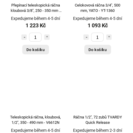
Přepínací teleskopická ráčna
Celokovová ráčna 3/4", 500
kloubová 3/8", 250 - 350 mm -
mm, YATO - YT-1360
V6638N
Expedujeme během 4-5 dní
Expedujeme během 4-5 dní
1 223 Kč
1 093 Kč
Do košíku
Do košíku
Teleskopická ráčna, kloubová,
Ráčna 1/2", 72 zubů TVARDY
1/2", 350 - 490 mm - V6612N
Quick Release
Expedujeme během 4-5 dní
Expedujeme během 2-3 dní