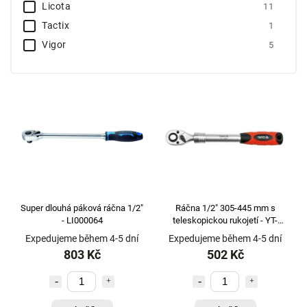
Licota
11
Tactix
1
Vigor
5
YATO
4
Super dlouhá páková ráčna 1/2"
Ráčna 1/2" 305-445 mm s
- LI000064
teleskopickou rukojetí - YT-
0299
Expedujeme během 4-5 dní
Expedujeme během 4-5 dní
803 Kč
502 Kč