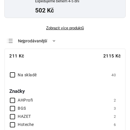
Expedujeme během 4-5 dní
502 Kč
Zobrazit více produktů
Nejprodávanější
Nejlevnější
211
Kč
2115
Kč
Nejdražší
Abecedně
Na skladě
40
Značky
AHProfi
2
BGS
3
HAZET
2
Hoteche
6