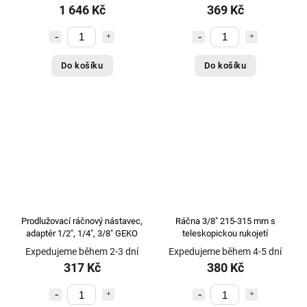
1 646 Kč
369 Kč
Do košíku
Do košíku
Prodlužovací ráčnový nástavec,
Ráčna 3/8" 215-315 mm s
adaptér 1/2", 1/4", 3/8" GEKO
teleskopickou rukojetí
Expedujeme během 2-3 dní
Expedujeme během 4-5 dní
317 Kč
380 Kč