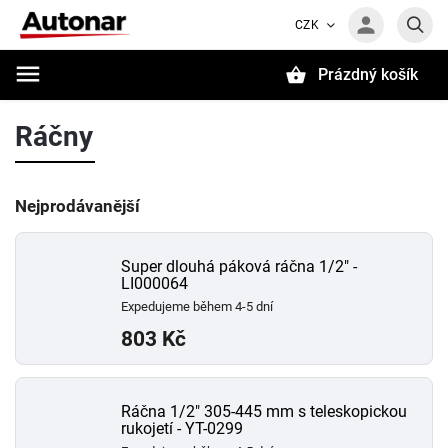
CZK
Prázdný košík
Hledat
Ráčny
Nejprodávanější
Super dlouhá páková ráčna 1/2" -
LI000064
Expedujeme během 4-5 dní
803 Kč
Ráčna 1/2" 305-445 mm s teleskopickou
rukojetí - YT-0299