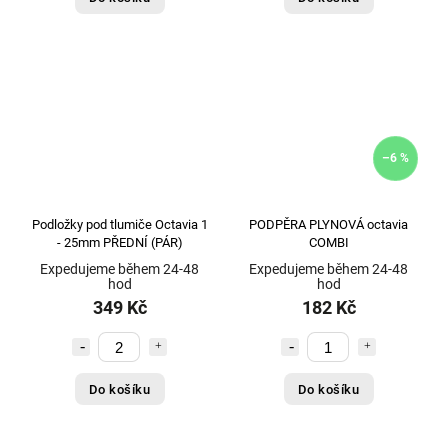
KAYBA - Japonsko
16
KILEN
1
KOYO - originál
1
KS - slovensko
3
LESJÖFORS - Švédsko
6
LKQ
2
–6 %
LOBRO
1
LUCAS
1
Podložky pod tlumiče Octavia 1
PODPĚRA PLYNOVÁ octavia
LUK
1
- 25mm PŘEDNÍ (PÁR)
COMBI
LUK - originál
31
Expedujeme během 24-48
Expedujeme během 24-48
Magneti Marelli - Itálie
hod
hod
1
349 Kč
182 Kč
Magneti Marelli - originál
7
Magneton ČR
3
MANN - Německo
1
Do košíku
Do košíku
MASTER-sport (Německo)
1
MaxGear (Německo)
54