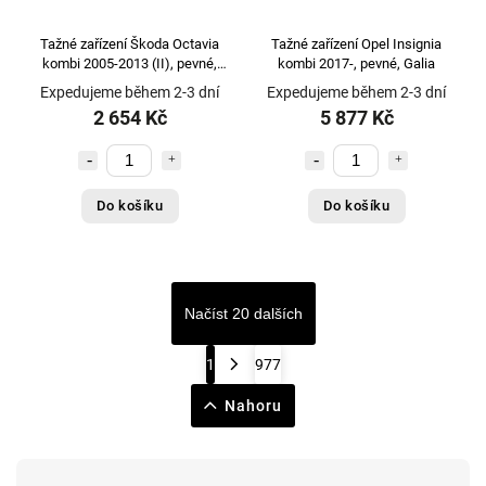
Rockinger
2
RTS
3
Tažné zařízení Škoda Octavia
Tažné zařízení Opel Insignia
kombi 2005-2013 (II), pevné,
kombi 2017-, pevné, Galia
SACHS
1
Galia
Expedujeme během 2-3 dní
Expedujeme během 2-3 dní
SACHS - originál
21
2 654 Kč
5 877 Kč
Saleri
1
SASIC
1
SKF
2
Do košíku
Do košíku
Slovensko
4
STARLINE
2
Steeler
1
SUPERAUTO F.LLI BIONDI srl
5
Načíst 20 dalších
SW-Stahl
1
1
977
tazak.cz
1
TESLA
10
Nahoru
THULE
988
TopBox
1