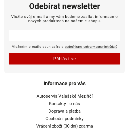
Topran - Německo
15
Odebírat newsletter
TowTec
1350
Vložte svůj e-mail a my vám budeme zasílat informace o
TR
6
nových produktech na našem e-shopu.
Trail-Tec
9
Trailer Pool
1
Traxion
2
Vložením e-mailu souhlasíte s
podmínkami ochrany osobních údajů
TRW - kvalita (Německo)
45
TRW - Lucas
8
Přihlásit se
TRW - originál
3
TW
11
Tyll - ČR
22
Informace pro vás
VAICO
2
Autoservis Valašské Meziříčí
VALEO - original
11
Kontakty - o nás
Van Wezel - Belgie
1
Doprava a platba
VAPOS
6
Obchodní podmínky
VARTA
8
Vrácení zboží (30 dní) zdarma