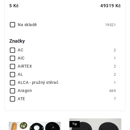
Nejlevnější
5
Kč
49319
Kč
Nejdražší
Abecedně
Na skladě
19521
Značky
AC
2
AIC
1
AIRTEX
2
AL
2
ALCA - pružný stěrač
1
Aragon
669
ATE
7
ATE- originál
2
ATESO
6
AUTO-HAK
879
Tip