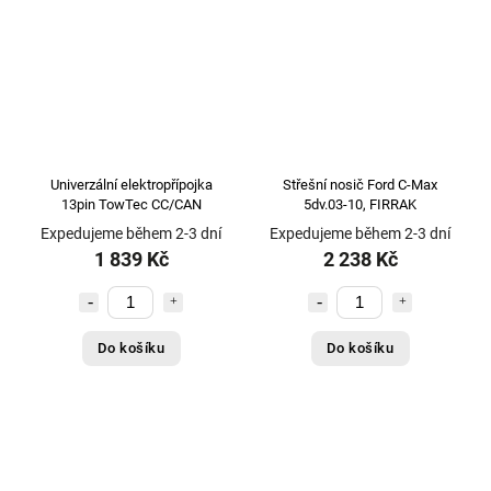
Memo Europe
1
MENABO
662
MEYLE
3
MEYLE - Německo
60
MEYLE HD (Německo - 4 roky záruka)
14
Modula
186
Univerzální elektropřípojka
Střešní nosič Ford C-Max
Monroe
16
13pin TowTec CC/CAN
5dv.03-10, FIRRAK
Mont Blanc
33
Expedujeme během 2-3 dní
Expedujeme během 2-3 dní
MVG
2
1 839 Kč
2 238 Kč
Německo
308
Neurčen - na dotaz
2093
NGK - Japonsko
8
Do košíku
Do košíku
NISSENS
1
NORDGLASS
1
NPR
1
NRF
6