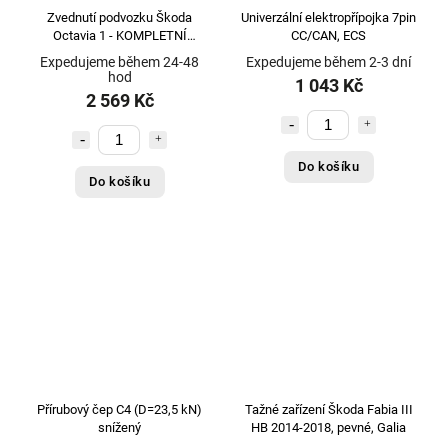
ECS
548
Zvednutí podvozku Škoda
Univerzální elektropřípojka 7pin
ELRING
4
Octavia 1 - KOMPLETNÍ
CC/CAN, ECS
TLUMIČ s podložkou 2,5cm
ELSA GROUP
63
Expedujeme během 24-48
Expedujeme během 2-3 dní
hod
1 043 Kč
Erich Jaeger
272
2 569 Kč
ET
1
EU
2
Do košíku
FA1
2
Do košíku
FA1 - Německo
1
FAB - ČR
1
FAE - Německo
1
FAG - originál
5
febi
7
FEBI - Německo
6
Ferodo
1
FIRRAK
428
Přírubový čep C4 (D=23,5 kN)
Tažné zařízení Škoda Fabia III
Frap - itálie
4
snížený
HB 2014-2018, pevné, Galia