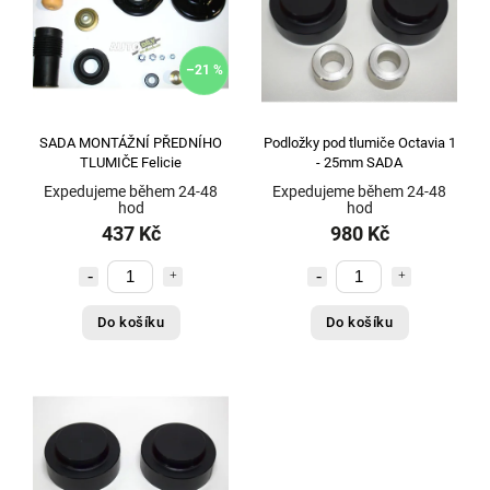
Auto-starter
1
AUTOLAMP
3
AUTOMEGA
1
–21 %
Autonar czech
4
Autonar czech (německé komponenty)
1
SADA MONTÁŽNÍ PŘEDNÍHO
Podložky pod tlumiče Octavia 1
Autonar czech (Německo - Japonsko)
3
TLUMIČE Felicie
- 25mm SADA
Autonar czech (výroba ČR)
5
Expedujeme během 24-48
Expedujeme během 24-48
hod
hod
Berger & Schröter
1
437 Kč
980 Kč
BERU
1
BORSEHUNG
1
Borsehung - Německo
3
Do košíku
Do košíku
BOSAL
48
BOSCH
20
Bosstow
2
BREMBO
20
BRINK
1082