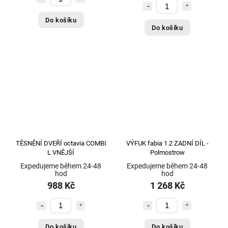
HELLA-BEHR - originál
35
HOOK
416
Do košíku
Do košíku
HUCO - 5 let záruka
1
HUTCHINSON
1
Imiola
35
IMPERIUM
1
INA - original
25
Interno
1
Intramco
9
IRP
1
TĚSNĚNÍ DVEŘÍ octavia COMBI
VÝFUK fabia 1.2 ZADNÍ DÍL -
IT
1
L VNĚJŠÍ
Polmostrow
Itálie
1
Expedujeme během 24-48
Expedujeme během 24-48
ITC, Nizozemí
hod
hod
1
988 Kč
1 268 Kč
JapanParts (Japonsko)
2
JMJ
20
JP Group - Dánsko
3
Do košíku
Do košíku