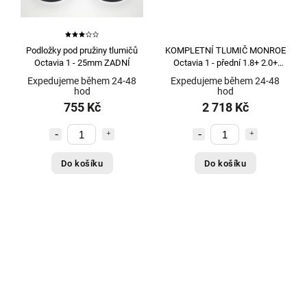
BRISK
2
Brisk - ČR
14
BUGIAD
2
Podložky pod pružiny tlumičů
KOMPLETNÍ TLUMIČ MONROE
CARROS
2
Octavia 1 - 25mm ZADNÍ
Octavia 1 - přední 1.8+ 2.0+
1.9TDI
CASTROL
10
Expedujeme během 24-48
Expedujeme během 24-48
hod
hod
CIFAM
2
755 Kč
2 718 Kč
CN
41
ConWys AG
615
CRUZ
2628
Do košíku
Do košíku
Česká republika
17
ČR
1
DELPHI
2
DENSO - Nizozemí
2
Díl vyrobený v CZ
1
dovoz - klasický
1
dovozová značka
323