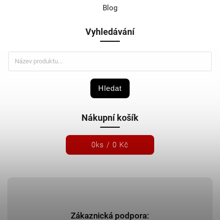
VDO
2
Blog
VDO Siemens (original)
8
VICTOR REINZ
1
Vyhledávání
VIKA
2
VIKA - kvalita již ověřena
4
Walker
5
Westfalia
632
Hledat
Witter
43
ZIMMERMAN - Německo
12
Nákupní košík
0
ks /
0 Kč
Zákaznická podpora: