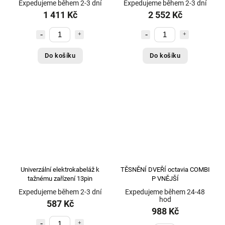
Frenkit - Německo
7
Expedujeme během 2-3 dní
Expedujeme během 2-3 dní
1 411 Kč
2 552 Kč
FTE - Německo (original)
6
G3
3
Galia
2178
Do košíku
Do košíku
GARRETT (Original)
3
GARRETT (Original) - repas ČR
34
GATES
6
GDW
518
GERMANI COMPONENTS
1
GKN
2
GRAF - originální výrobce
6
GSP
1
Univerzální elektrokabeláž k
TĚSNĚNÍ DVEŘÍ octavia COMBI
GSP - kvalita
2
tažnému zařízení 13pin
P VNĚJŠÍ
HAKR
3
Expedujeme během 2-3 dní
Expedujeme během 24-48
HEKO - Original
hod
3
587 Kč
988 Kč
HELLA
4