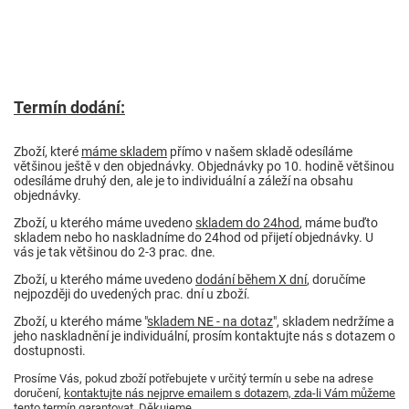
Termín dodání:
Zboží, které
máme skladem
přímo v našem skladě odesíláme
většinou ještě v den objednávky. Objednávky po 10. hodině většinou
odesíláme druhý den, ale je to individuální a záleží na obsahu
objednávky.
Zboží, u kterého máme uvedeno
skladem do 24hod
, máme buďto
skladem nebo ho naskladníme do 24hod od přijetí objednávky. U
vás je tak většinou do 2-3 prac. dne.
Zboží, u kterého máme uvedeno
dodání během X dní
, doručíme
nejpozději do uvedených prac. dní u zboží.
Zboží, u kterého máme "
skladem NE - na dotaz
", skladem nedržíme a
jeho naskladnění je individuální, prosím kontaktujte nás s dotazem o
dostupnosti.
Prosíme Vás, pokud zboží potřebujete v určitý termín u sebe na adrese
doručení,
kontaktujte nás nejprve emailem s dotazem, zda-li Vám můžeme
tento termín garantovat
. Děkujeme.