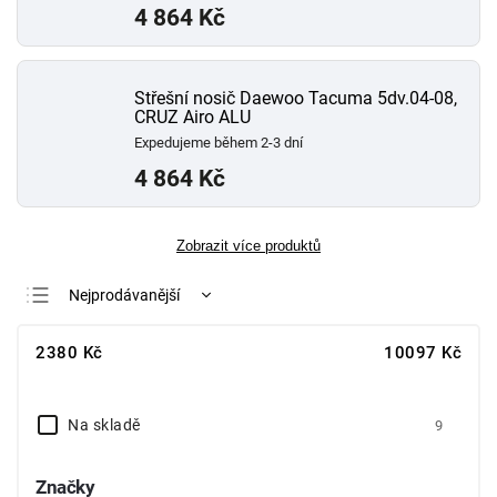
4 864 Kč
Střešní nosič Daewoo Tacuma 5dv.04-08,
CRUZ Airo ALU
Expedujeme během 2-3 dní
4 864 Kč
Zobrazit více produktů
Nejprodávanější
Nejlevnější
2380
Kč
10097
Kč
Nejdražší
Abecedně
Na skladě
9
Značky