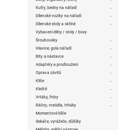
Kufry, bedny na nářadí
Dílenské vozíky na nářadí
Dílenské stoly a skříně
Vybavení dílny / stoly / boxy
Šroubováky
Hlavice, gola nářadí
Bity a nástavce
Adaptéry a prodloužení
Oprava závitů
Klíče
Kleště
Vrtáky, frézy
Ráčny, vratidla, trháky
Momentové klíče
Sekáče, vyrážeče, důlčíky
Měřidla, měřící nástroje