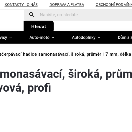
KONTAKTY - O NÁS
DOPRAVA A PLATBA
OBCHODNÍ PODMÍN
Hledat
visy
Auto-moto
Autodoplňky
Dům a 
ečerpávací hadice samonasávací, široká, průměr 17 mm, délka 
amonasávací, široká, prům
ová, profi