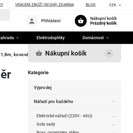
KY
VRÁCENÍ ZBOŽÍ (30 DNÍ) ZDARMA
BLOG
CZK
Nákupní košík
Přihlášení
Prázdný košík
zahrada
Elektrodoplňky
Domácnost
Nákupní košík
1,8m, kovová, profi
ěr
Kategorie
Výprodej
Nářadí pro každého
Elektrické nářadí (220V - AKU)
Gola sady
Boxy, organizéry, stěny