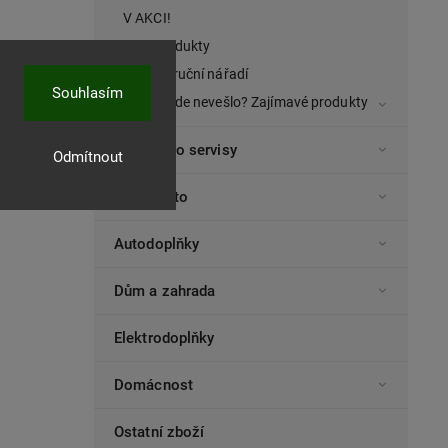
V AKCI!
TOP produkty
Ostatní ruční nářadí
Souhlasím
Co se jinde nevešlo? Zajímavé produkty
Nářadí pro servisy
Odmítnout
Auto-moto
Autodoplňky
Dům a zahrada
Elektrodoplňky
Domácnost
Ostatní zboží