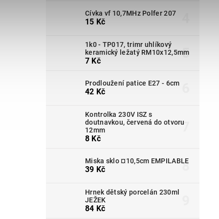
Cívka vf 10,7MHz Polfer 207
15 Kč
1k0 - TP017, trimr uhlíkový
keramický ležatý RM10x12,5mm
7 Kč
Prodloužení patice E27 - 6cm
42 Kč
Kontrolka 230V ISZ s
doutnavkou, červená do otvoru
12mm
8 Kč
Miska sklo ¤10,5cm EMPILABLE
39 Kč
Hrnek dětský porcelán 230ml
JEŽEK
84 Kč