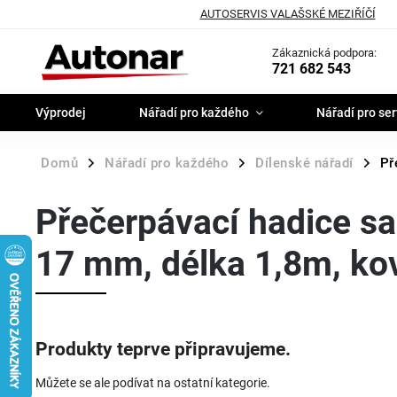
AUTOSERVIS VALAŠSKÉ MEZIŘÍČÍ
Zákaznická podpora:
721 682 543
Výprodej
Nářadí pro každého
Nářadí pro ser
Domů
Nářadí pro každého
Dílenské nářadí
Př
/
/
/
Přečerpávací hadice s
17 mm, délka 1,8m, kov
Produkty teprve připravujeme.
Můžete se ale podívat na ostatní kategorie.