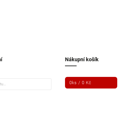
í
Nákupní košík
0
ks /
0 Kč