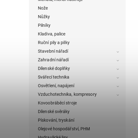
Nože
Nůžky
Pilníky
Kladiva, palice
Ruční pily a pilky
Stavební nářadí
Zahradní nářadí
Dílenské doplňky
Svářecí technika
Osvětlení, napájení
Vzduchotechnika, kompresory
Kovoobráběcí stroje
Dílenské svěráky
Pískování, tryskání
Olejové hospodářství, PHM
Hydraulické lisy