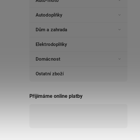
Auto-moto
Autodoplňky
Dům a zahrada
Elektrodoplňky
Domácnost
Ostatní zboží
Přijímáme online platby