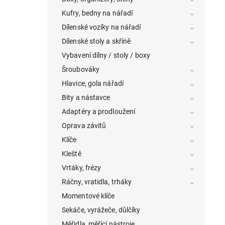
Kufry, bedny na nářadí
Dílenské vozíky na nářadí
Dílenské stoly a skříně
Vybavení dílny / stoly / boxy
Šroubováky
Hlavice, gola nářadí
Bity a nástavce
Adaptéry a prodloužení
Oprava závitů
Klíče
Kleště
Vrtáky, frézy
Ráčny, vratidla, trháky
Momentové klíče
Sekáče, vyrážeče, důlčíky
Měřidla, měřící nástroje