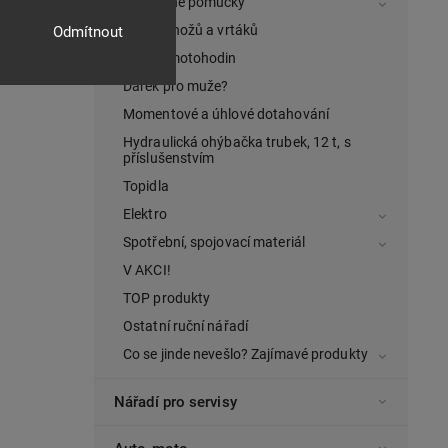
Ochranné pomůcky
Ostření nožů a vrtáků
Odmítnout
Měřiče motohodin
Dárek pro muže?
Momentové a úhlové dotahování
Hydraulická ohýbačka trubek, 12 t, s
příslušenstvím
Topidla
Elektro
Spotřební, spojovací materiál
V AKCI!
TOP produkty
Ostatní ruční nářadí
Co se jinde nevešlo? Zajímavé produkty
Nářadí pro servisy