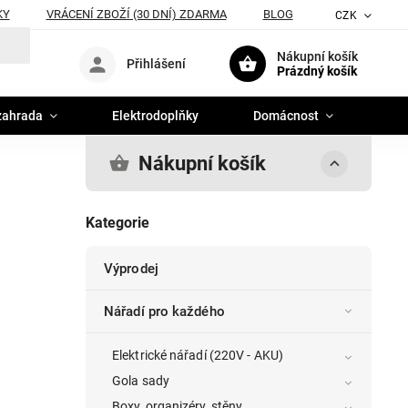
KY
VRÁCENÍ ZBOŽÍ (30 DNÍ) ZDARMA
BLOG
CZK
Nákupní košík
Přihlášení
Prázdný košík
zahrada
Elektrodoplňky
Domácnost
Nákupní košík
Kategorie
Výprodej
Nářadí pro každého
Elektrické nářadí (220V - AKU)
Gola sady
Boxy, organizéry, stěny