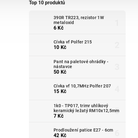
Top 10 produktů
390R TR223, rezistor 1W
metaloxid
6 Kč
Cívka vf Polfer 215
10 Kč
Pant na paletové ohrádky -
nástavce
50 Kč
Cívka vf 10,7MHz Polfer 207
15 Kč
1k0 - TP017, trimr uhlíkový
keramický ležatý RM10x12,5mm
7 Kč
Prodloužení patice E27 - 6cm
42 Kč