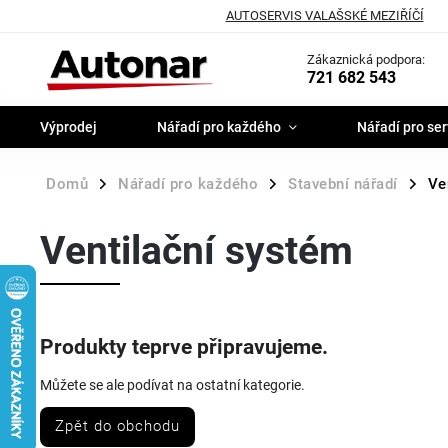
AUTOSERVIS VALAŠSKÉ MEZIŘÍČÍ
Zákaznická podpora:
721 682 543
Výprodej
Nářadí pro každého
Nářadí pro ser
Domů
Nářadí pro každého
Stavební nářadí
Ve
/
/
/
Ventilační systém
Produkty teprve připravujeme.
Můžete se ale podívat na ostatní kategorie.
Zpět do obchodu