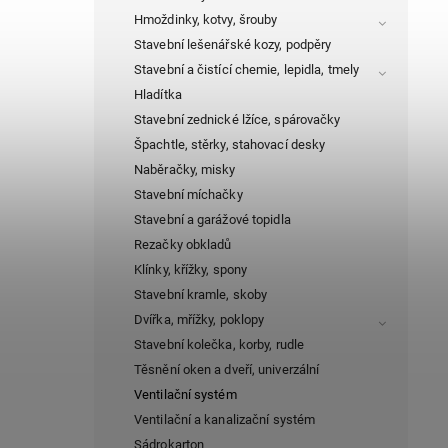
Hmoždinky, kotvy, šrouby
Stavební lešenářské kozy, podpěry
Stavební a čistící chemie, lepidla, tmely
Hladítka
Stavební zednické lžíce, spárovačky
Špachtle, stěrky, stahovací desky
Naběračky, misky
Stavební míchačky
Stavební a garážové topidla
Rezačky obkladů
Klínky, křížky, spony
Stavební kramle, skoby
Dvířka, mřížky, poklopy
Stavební kolečka, korby, rudle
Těsnění oken a dveří, univerzální
Ventilační systém
Ventilační a kanalizační systém
Sádrokarton