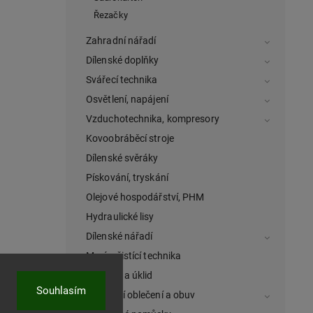
Řezačky
Zahradní nářadí
Dílenské doplňky
Svářecí technika
Osvětlení, napájení
Vzduchotechnika, kompresory
Kovoobráběcí stroje
Dílenské svěráky
Pískování, tryskání
Olejové hospodářství, PHM
Hydraulické lisy
Dílenské nářadí
Mycí a čistící technika
Hygiena a úklid
Souhlasím
Pracovní oblečení a obuv