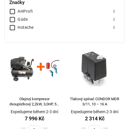
Značky
AHProfi
5
Güde
3
Hoteche
5
Olejový kompresor
Tlakový spínač CONDOR MDR
dvoupístkový 2,2kW, 3,0HP, 50l
3/11, 10 – 16 A
TUSON 130024 + Pneu sada 3
Expedujeme během 2-3 dní
Expedujeme během 2-3 dní
dílná WJ002030
7 996 Kč
2 314 Kč