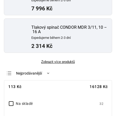
Expedujeme během 2-3 dní
7 996 Kč
Tlakový spínač CONDOR MDR 3/11, 10 –
16 A
Expedujeme během 2-3 dní
2 314 Kč
Zobrazit více produktů
Nejprodávanější
Nejlevnější
113
Kč
16128
Kč
Nejdražší
Abecedně
Na skladě
32