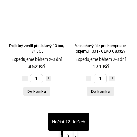
Pojistný ventil přetlakový 10 bar,
Vzduchový filtr pro kompresor
1/4", CE
objemu 100 l - GEKO G80329
Expedujeme během 2-3 dní
Expedujeme během 2-3 dní
452 Kč
171 Kč
Do košíku
Do košíku
Načíst 12 dalších
1
2