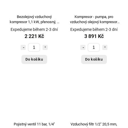
Bezolejový vzduchový
Kompresor - pumpa, pro
kompresor 1,1 kW, přenosný, s
vzduchový olejový kompresor,
příslušenstvím - TUSON
3válcový
Expedujeme během 2-3 dní
Expedujeme během 2-3 dní
130045
2 221 Kč
3 891 Kč
Do košíku
Do košíku
Pojistný ventil 11 bar, 1/4"
Vzduchový filtr 1/2" 20,5 mm,