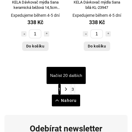
KELA Dávkovač mýdla Sana
KELA Dávkovač mýdla Sana
keramická béžová 14,5cm
bílá KL-23947
9,0cm 300,0ml KL-23951
Expedujeme během 4-5 dní
Expedujeme během 4-5 dní
338 Kč
338 Kč
Do košíku
Do košíku
Načíst 20 dalších
1
3
Nahoru
Odebírat newsletter