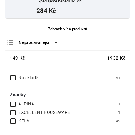
Expedujeme během 4-5 dní
284 Kč
Zobrazit více produktů
Nejprodávanější
Nejlevnější
149
Kč
1932
Kč
Nejdražší
Abecedně
Na skladě
51
Značky
ALPINA
1
EXCELLENT HOUSEWARE
1
KELA
49