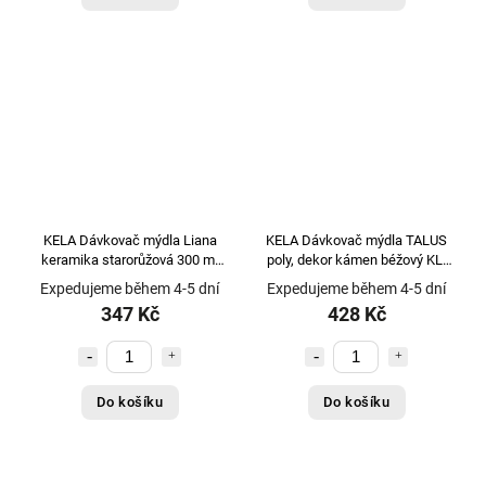
KELA Dávkovač mýdla Liana
KELA Dávkovač mýdla TALUS
keramika starorůžová 300 ml
poly, dekor kámen béžový KL-
KL-23630
20297
Expedujeme během 4-5 dní
Expedujeme během 4-5 dní
347 Kč
428 Kč
Do košíku
Do košíku