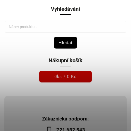
Vyhledávání
Hledat
Nákupní košík
0
ks /
0 Kč
Zákaznická podpora:
721 682 543