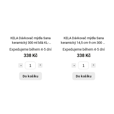
KELA Dávkovač mýdla Sana
KELA Dávkovač mýdla Sana
keramický 300 ml bílá KL-
keramický 14,5 cm 9 cm 300 ml
24530
tmavě modrá KL-24526
Expedujeme během 4-5 dní
Expedujeme během 4-5 dní
338 Kč
338 Kč
Do košíku
Do košíku