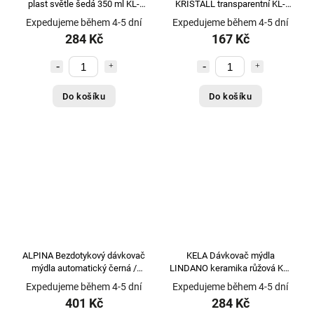
plast světle šedá 350 ml KL-
KRISTALL transparentní KL-
23662
21902
Expedujeme během 4-5 dní
Expedujeme během 4-5 dní
284 Kč
167 Kč
Do košíku
Do košíku
ALPINA Bezdotykový dávkovač
KELA Dávkovač mýdla
mýdla automatický černá /
LINDANO keramika růžová KL-
zlatá ED-233367zlat
20333
Expedujeme během 4-5 dní
Expedujeme během 4-5 dní
401 Kč
284 Kč