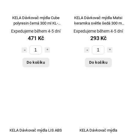
KELA Dávkovač mýdla Cube
KELA Dávkovač mýdla Matsi
polyresin černá 300 ml KL-
keramika světle šedá 300 ml
23689
KL-23711
Expedujeme během 4-5 dní
Expedujeme během 4-5 dní
471 Kč
293 Kč
Do košíku
Do košíku
KELA Dávkovač mýdla LIS ABS
KELA Dávkovač mýdla