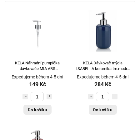
KELA Náhradní pumpička
KELA Dávkovač mýdla
dávkovače MIA ABS
ISABELLA keramika tm.modrá
plast/chrom KL-20632
KL-20510
Expedujeme během 4-5 dní
Expedujeme během 4-5 dní
149 Kč
284 Kč
Do košíku
Do košíku