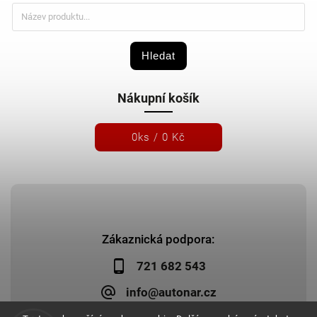
Hledat
Nákupní košík
0
ks /
0 Kč
Zákaznická podpora:
721 682 543
info@autonar.cz