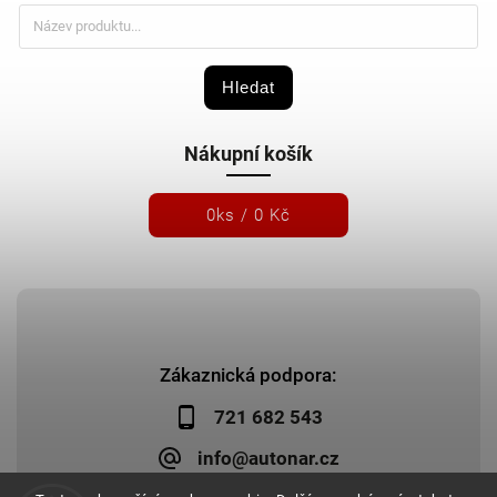
Hledat
Nákupní košík
0
ks /
0 Kč
Zákaznická podpora:
721 682 543
info@autonar.cz