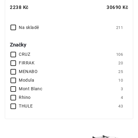
Nejlevnější
2238
Kč
30690
Kč
Nejdražší
Abecedně
Na skladě
211
Značky
CRUZ
106
FIRRAK
20
MENABO
25
Modula
10
Mont Blanc
3
Rhino
4
THULE
43