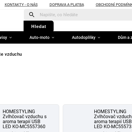
KONTAKTY - O NÁS
DOPRAVA A PLATBA
OBCHODNÍ PODMÍN
Hledat
visy
Auto-moto
Autodoplňky
Dům a 
e vzduchu
HOMESTYLING
HOMESTYLING
Zvlhčovač vzduchu s
Zvlhčovač vzduch
aroma terapií USB
aroma terapií USB
LED KO-MC5557360
LED KO-MC55573