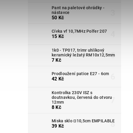
Pant na paletové ohrádky -
nástavce
50 Kč
Cívka vf 10,7MHz Polfer 207
15 Kč
1k0 - TP017, trimr uhlíkový
keramický ležatý RM10x12,5mm
7 Kč
Prodloužení patice E27 - 6cm
42 Kč
Kontrolka 230V ISZ s
doutnavkou, červená do otvoru
12mm
8 Kč
Miska sklo ¤10,5cm EMPILABLE
39 Kč