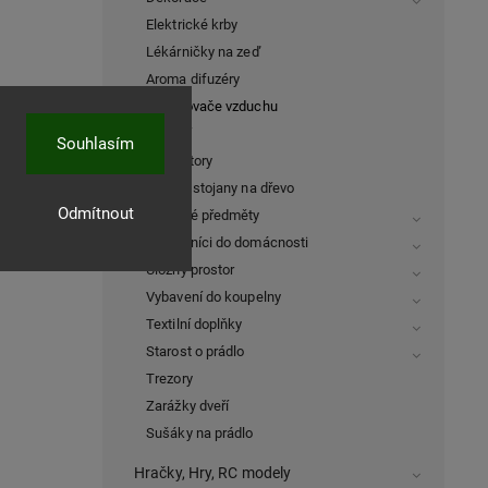
Elektrické krby
Lékárničky na zeď
Aroma difuzéry
Osvěžovače vzduchu
Ostatní
Souhlasím
Ventilátory
Koše a stojany na dřevo
Odmítnout
Dárkové předměty
Pomocníci do domácnosti
Úložný prostor
Vybavení do koupelny
Textilní doplňky
Starost o prádlo
Trezory
Zarážky dveří
Sušáky na prádlo
Hračky, Hry, RC modely