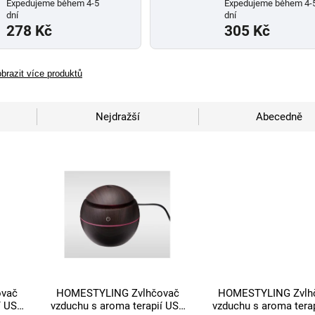
Expedujeme během 4-5
Expedujeme během 4-
dní
dní
278 Kč
305 Kč
brazit více produktů
Nejdražší
Abecedně
vač
HOMESTYLING Zvlhčovač
HOMESTYLING Zvlh
í USB
vzduchu s aroma terapií USB
vzduchu s aroma tera