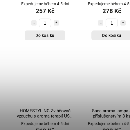
LED KO-MC5557340
LED KO-MC555736
Expedujeme během 4-5 dní
Expedujeme během 4-5 
257 Kč
278 Kč
Do košíku
Do košíku
HOMESTYLING Zvlhčovač
Sada aroma lampa 
vzduchu s aroma terapií USB,
příslušenstvím 8 k
LED KO-ACC365530
Expedujeme během 4-5 dní
Expedujeme během 4-5 