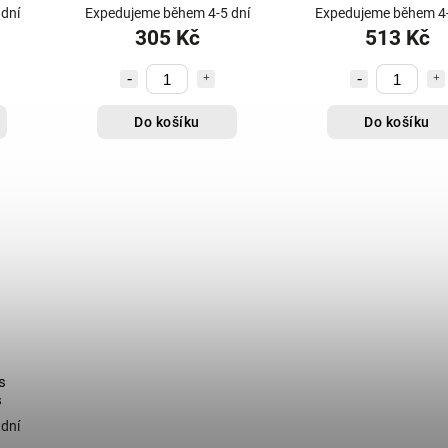
0
LED KO-MC5557350
LED KO-CC50567
dní
Expedujeme během 4-5 dní
Expedujeme během 4-
305 Kč
513 Kč
Do košíku
Do košíku
s
s
dní