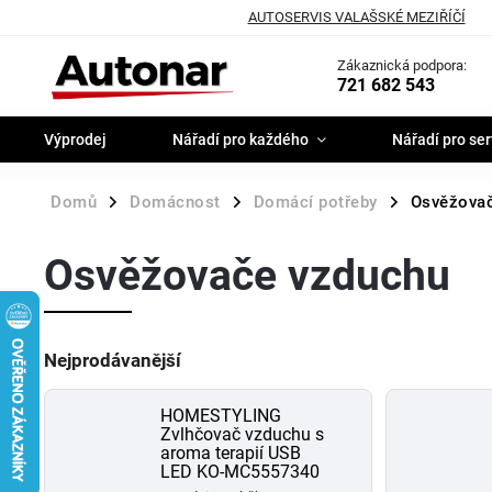
AUTOSERVIS VALAŠSKÉ MEZIŘÍČÍ
Zákaznická podpora:
721 682 543
Výprodej
Nářadí pro každého
Nářadí pro ser
Domů
Domácnost
Domácí potřeby
Osvěžovač
/
/
/
Osvěžovače vzduchu
Nejprodávanější
HOMESTYLING
Zvlhčovač vzduchu s
aroma terapií USB
LED KO-MC5557340