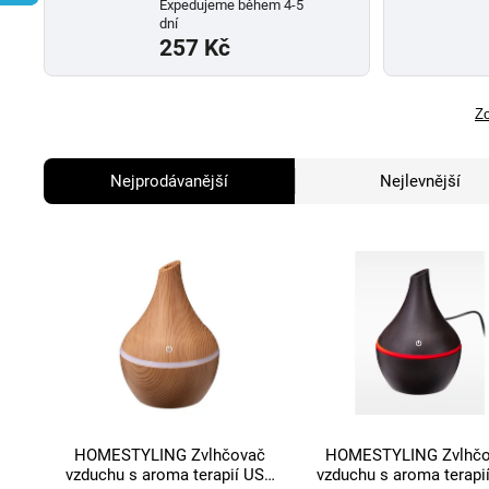
Expedujeme během 4-5
dní
257 Kč
Zo
Nejprodávanější
Nejlevnější
HOMESTYLING Zvlhčovač
HOMESTYLING Zvlhčo
vzduchu s aroma terapií USB
vzduchu s aroma terapi