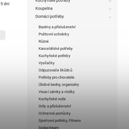
Kuchyňské potřeby
60
5 dní
Koupelna
Domácí potřeby
Bazény a příslušenství
Poštovní schránky
Různé
Kancelářské potřeby
Kuchyňské potřeby
Vysílačky
Odpuzovače škůdců
Potřeby pro chovatele
Úložné bedny, organizéry
Visací zámky a vložky
Kuchyňské nože
Grily a příslušenství
Ochranné pomůcky
Sportovní potřeby, Fitness
Sodastream