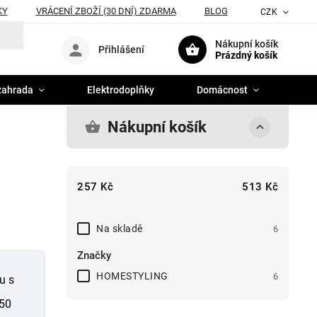
KY
VRÁCENÍ ZBOŽÍ (30 DNÍ) ZDARMA
BLOG
CZK
Nákupní košík
Přihlášení
Prázdný košík
zahrada
Elektrodoplňky
Domácnost
Nákupní košík
257
Kč
513
Kč
Na skladě
6
Značky
HOMESTYLING
6
u s
50