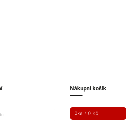
í
Nákupní košík
0
ks /
0 Kč