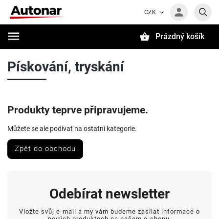
CZK
Prázdný košík
Hledat
Pískování, tryskání
Produkty teprve připravujeme.
Můžete se ale podívat na ostatní kategorie.
Zpět do obchodu
Odebírat newsletter
Vložte svůj e-mail a my vám budeme zasílat informace o
nových produktech na našem e-shopu.