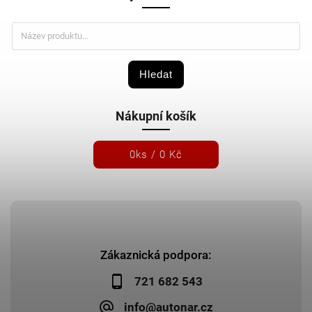
Hledat
Nákupní košík
0
ks /
0 Kč
Zákaznická podpora:
721 682 543
info@autonar.cz