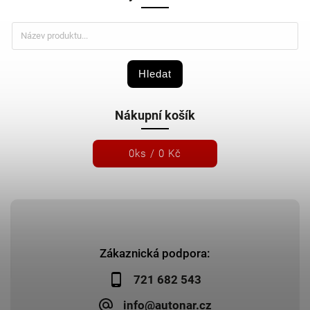
Hledat
Nákupní košík
0
ks /
0 Kč
Zákaznická podpora:
721 682 543
info@autonar.cz