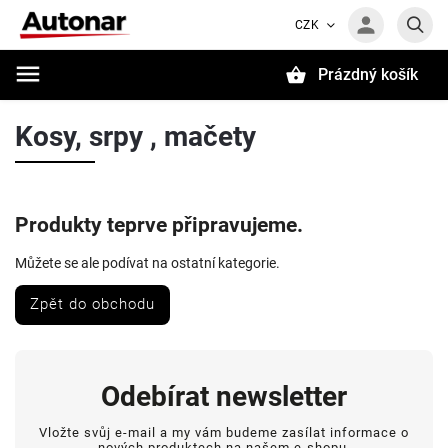
CZK
Prázdný košík
Hledat
Kosy, srpy , mačety
Produkty teprve připravujeme.
Můžete se ale podívat na ostatní kategorie.
Zpět do obchodu
Odebírat newsletter
Vložte svůj e-mail a my vám budeme zasílat informace o
nových produktech na našem e-shopu.