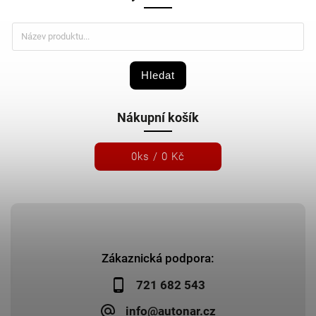
Hledat
Nákupní košík
0
ks /
0 Kč
Zákaznická podpora:
721 682 543
info@autonar.cz