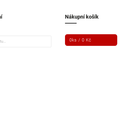
í
Nákupní košík
0
ks /
0 Kč