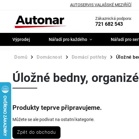
AUTOSERVIS VALAŠSKÉ MEZIŘÍČÍ
Zákaznická podpora:
721 682 543
Výprodej
Nářadí pro každého
Nářadí pro ser
Domů
Domácnost
Domácí potřeby
Úložné be
/
/
/
Úložné bedny, organizé
Produkty teprve připravujeme.
Můžete se ale podívat na ostatní kategorie.
Zpět do obchodu