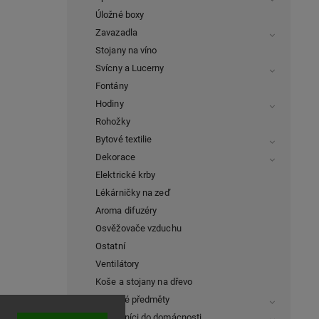
Úložné boxy
Zavazadla
Stojany na víno
Svícny a Lucerny
Fontány
Hodiny
Rohožky
Bytové textilie
Dekorace
Elektrické krby
Lékárničky na zeď
Aroma difuzéry
Osvěžovače vzduchu
Ostatní
Ventilátory
Koše a stojany na dřevo
Dárkové předměty
Pomocníci do domácnosti