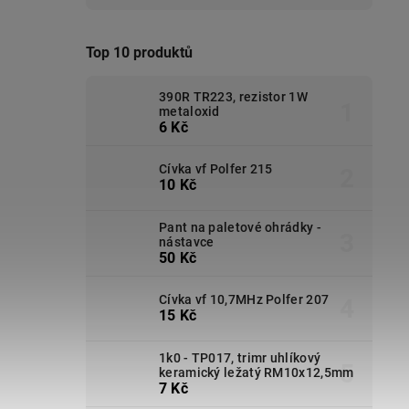
Top 10 produktů
390R TR223, rezistor 1W
metaloxid
6 Kč
Cívka vf Polfer 215
10 Kč
Pant na paletové ohrádky -
nástavce
50 Kč
Cívka vf 10,7MHz Polfer 207
15 Kč
1k0 - TP017, trimr uhlíkový
keramický ležatý RM10x12,5mm
7 Kč