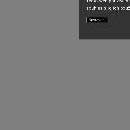
Tento web používá s
souhlas s jejich pou
Nastavení