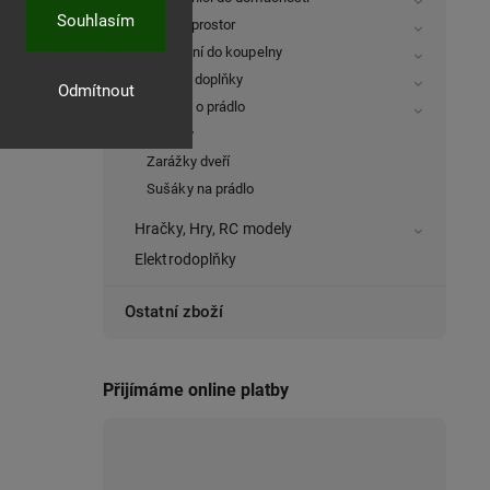
Souhlasím
Úložný prostor
Vybavení do koupelny
Textilní doplňky
Odmítnout
Starost o prádlo
Trezory
Zarážky dveří
Sušáky na prádlo
Hračky, Hry, RC modely
Elektrodoplňky
Ostatní zboží
Přijímáme online platby