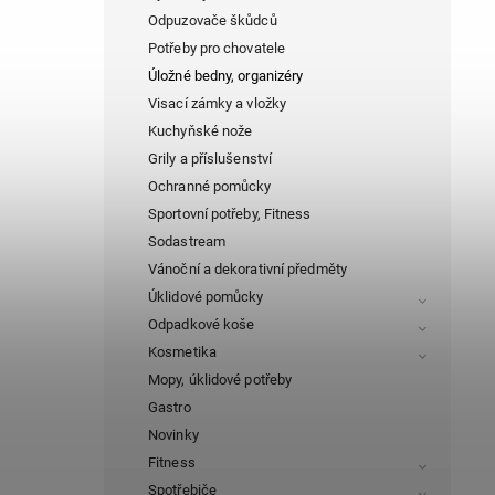
Odpuzovače škůdců
Potřeby pro chovatele
Úložné bedny, organizéry
Visací zámky a vložky
Kuchyňské nože
Grily a příslušenství
Ochranné pomůcky
Sportovní potřeby, Fitness
Sodastream
Vánoční a dekorativní předměty
Úklidové pomůcky
Odpadkové koše
Kosmetika
Mopy, úklidové potřeby
Gastro
Novinky
Fitness
Spotřebiče