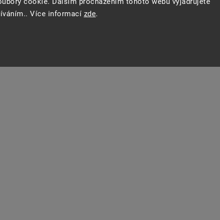
oubory cookie. Dalším procházením tohoto webu vyjadřujete
žíváním.. Více informací
zde
.