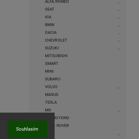
ALFA ROMEO
SEAT
KIA
BMW
DACIA
CHEVROLET
SUZUKI
MITSUBISHI
SMART
MINI
SUBARU
VOLVO
MAXUS
TESLA
MG
SSANGYONG
LAND ROVER
Souhlasím
BYD