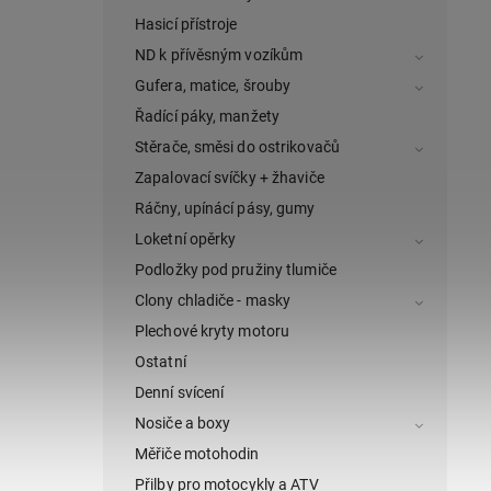
Hasicí přístroje
ND k přívěsným vozíkům
Gufera, matice, šrouby
Řadící páky, manžety
Stěrače, směsi do ostrikovačů
Zapalovací svíčky + žhaviče
Ráčny, upínácí pásy, gumy
Loketní opěrky
Podložky pod pružiny tlumiče
Clony chladiče - masky
Plechové kryty motoru
Ostatní
Denní svícení
Nosiče a boxy
Měřiče motohodin
Přilby pro motocykly a ATV