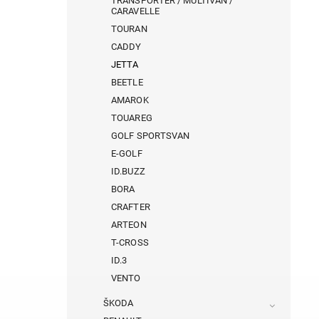
TRANSPORTER / MULTIVAN /
CARAVELLE
TOURAN
CADDY
JETTA
BEETLE
AMAROK
TOUAREG
GOLF SPORTSVAN
E-GOLF
ID.BUZZ
BORA
CRAFTER
ARTEON
T-CROSS
ID.3
VENTO
ŠKODA