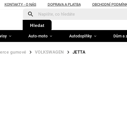
KONTAKTY - O NÁS
DOPRAVA A PLATBA
OBCHODNÍ PODMÍN
Hledat
visy
Auto-moto
Autodoplňky
Dům a 
erce gumové
VOLKSWAGEN
JETTA
/
/