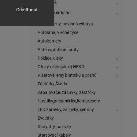
CUPRA
Odmítnout
Vaničky do kufru
Autolékárny, povinná výbava
Autolana, vlečné tyče
Autokamery
Antény, anténní pruty
Poklice, disky
Ofuky oken (plexi) HEKO
Plastové lemy blatníků a prahů
Zástěrky Škoda
Zapalovače, zásuvky, zástrčky
Hustilky,pneuměřiče,kompresory
LED žárovky, žárovky, xenony
Zvedáky
Kanystry, nálevky
Startovací kabely