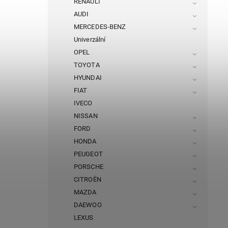
RENAULT
AUDI
MERCEDES-BENZ
Univerzální
OPEL
TOYOTA
HYUNDAI
FIAT
IVECO
NISSAN
FORD
HONDA
PEUGEOT
PORSCHE
CITROËN
MAZDA
DAEWOO
LEXUS