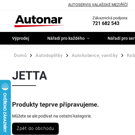
AUTOSERVIS VALAŠSKÉ MEZIŘÍČÍ
Zákaznická podpora:
721 682 543
Výprodej
Nářadí pro každého
Nářadí pro ser
Domů
Autodoplňky
Autokoberce, vaničky
Kob
/
/
/
JETTA
Produkty teprve připravujeme.
Můžete se ale podívat na ostatní kategorie.
Zpět do obchodu