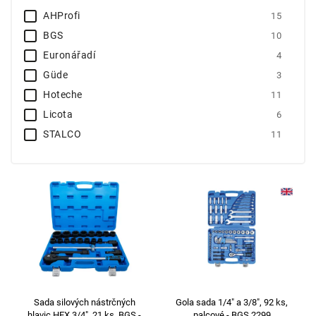
AHProfi
15
BGS
10
Euronářadí
4
Güde
3
Hoteche
11
Licota
6
STALCO
11
Tactix
2
Vigor
4
YATO
5
Sada silových nástrčných
Gola sada 1/4" a 3/8", 92 ks,
hlavic HEX 3/4", 21 ks, BGS -
palcové - BGS 2299