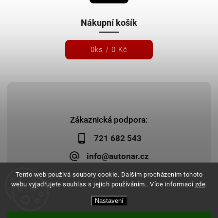
Nákupní košík
0
ks /
0 Kč
Zákaznická podpora:
721 682 543
info@autonar.cz
Tento web používá soubory cookie. Dalším procházením tohoto
webu vyjadřujete souhlas s jejich používáním.. Více informací
zde
.
Nastavení
Copyright 2026
Autonar.cz
. Všechna práva vyhrazena.
Upravit nastavení cookies