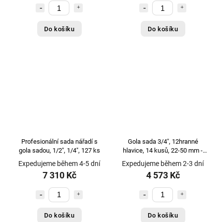
Do košíku
Do košíku
Profesionální sada nářadí s
Gola sada 3/4", 12hranné
gola sadou, 1/2", 1/4", 127 ks
hlavice, 14 kusů, 22-50 mm -
JONNESWAY S04H6315S
Expedujeme během 4-5 dní
Expedujeme během 2-3 dní
7 310 Kč
4 573 Kč
Do košíku
Do košíku