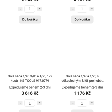
Do košíku
Do košíku
Gola sada 1/4”, 3/8” a 1/2”, 179
Gola sada 1/4" a 1/2", s
kusů - KS TOOLS 917.0779
očkoplochými klíči, pro hobby
využití, 94 dílů
Expedujeme během 2-3 dní
Expedujeme během 2-3 dní
3 616 Kč
1 176 Kč