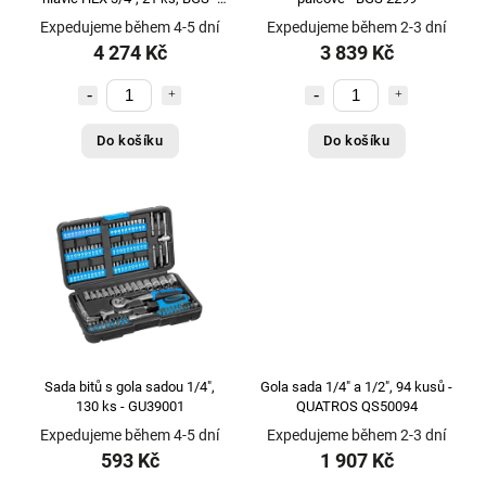
B5258
Expedujeme během 4-5 dní
Expedujeme během 2-3 dní
4 274 Kč
3 839 Kč
Do košíku
Do košíku
Sada bitů s gola sadou 1/4",
Gola sada 1/4" a 1/2", 94 kusů -
130 ks - GU39001
QUATROS QS50094
Expedujeme během 4-5 dní
Expedujeme během 2-3 dní
593 Kč
1 907 Kč