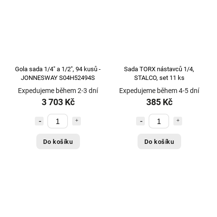
Gola sada 1/4" a 1/2", 94 kusů -
Sada TORX nástavců 1/4,
JONNESWAY S04H52494S
STALCO, set 11 ks
Expedujeme během 2-3 dní
Expedujeme během 4-5 dní
3 703 Kč
385 Kč
Do košíku
Do košíku