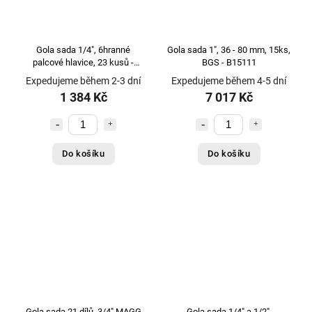
Gola sada 1/4", 6hranné
Gola sada 1", 36 - 80 mm, 15ks,
palcové hlavice, 23 kusů -
BGS - B15111
JONNESWAY S05H2223S
Expedujeme během 2-3 dní
Expedujeme během 4-5 dní
1 384 Kč
7 017 Kč
Do košíku
Do košíku
Gola sada 21 dílů, 3/4" MAGG
Gola sada 1/4" a 1/2",