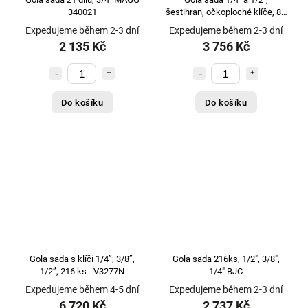
340021
šestihran, očkoploché klíče, 82
ks - JONNESWAY S04H52482S
Expedujeme během 2-3 dní
Expedujeme během 2-3 dní
2 135 Kč
3 756 Kč
Do košíku
Do košíku
Gola sada s klíči 1/4”, 3/8”,
Gola sada 216ks, 1/2", 3/8",
1/2”, 216 ks - V3277N
1/4" BJC
Expedujeme během 4-5 dní
Expedujeme během 2-3 dní
6 720 Kč
2 737 Kč