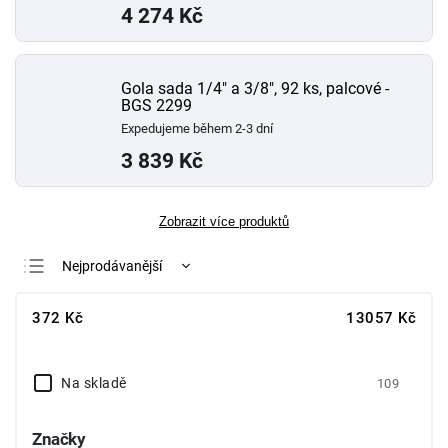
4 274 Kč
Gola sada 1/4" a 3/8", 92 ks, palcové -
BGS 2299
Expedujeme během 2-3 dní
3 839 Kč
Zobrazit více produktů
Nejprodávanější
Nejlevnější
372
Kč
13057
Kč
Nejdražší
Abecedně
Na skladě
109
Značky