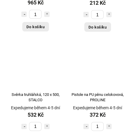
965 Kč
212 Kč
Do košíku
Do košíku
Svěrka truhlářská, 120 x 500,
Pistole na PU pěnu celokovová,
STALCO
PROLINE
Expedujeme během 4-5 dní
Expedujeme během 4-5 dní
532 Kč
372 Kč