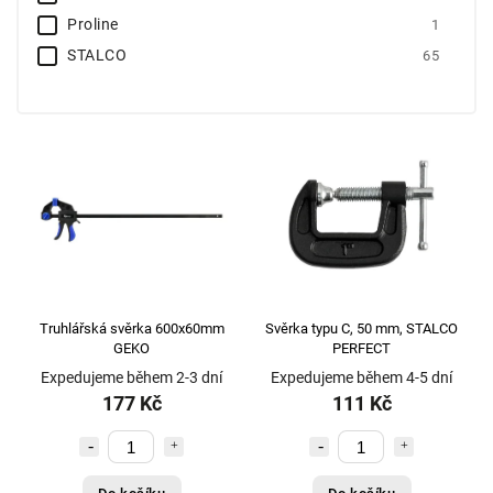
Proline
1
STALCO
65
Truhlářská svěrka 600x60mm
Svěrka typu C, 50 mm, STALCO
GEKO
PERFECT
Expedujeme během 2-3 dní
Expedujeme během 4-5 dní
177 Kč
111 Kč