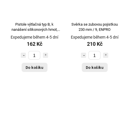
Pistole výtlačná typ B, k
Svěrka se zubovou pojistkou
nanášení silikonových hmot,
230 mm / 9, ENPRO
240, STALCO PERFECT
Expedujeme během 4-5 dní
Expedujeme během 4-5 dní
162 Kč
210 Kč
Do košíku
Do košíku