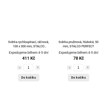
Svěrka rychloupínací, ráčnová,
Svěrka pružinová, hluboká, 50
100 x 300 mm, STALCO
mm, STALCO PERFECT
PERFECT
Expedujeme během 4-5 dní
Expedujeme během 4-5 dní
411 Kč
78 Kč
Do košíku
Do košíku