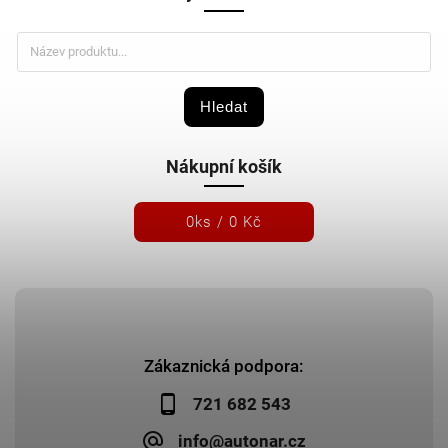
Hledat
Nákupní košík
0
ks /
0 Kč
Zákaznická podpora:
721 682 543
info@autonar.cz