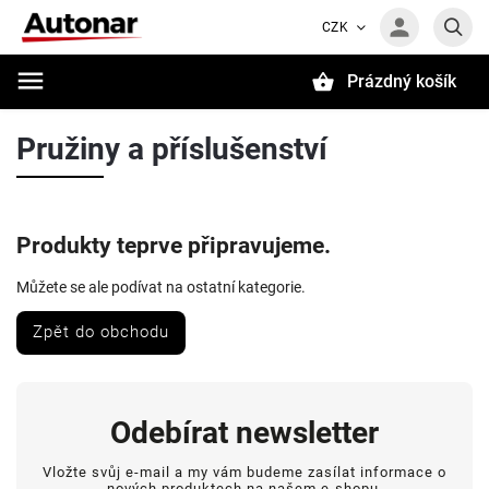
CZK
Prázdný košík
Hledat
Pružiny a příslušenství
Produkty teprve připravujeme.
Můžete se ale podívat na ostatní kategorie.
Zpět do obchodu
Odebírat newsletter
Vložte svůj e-mail a my vám budeme zasílat informace o
nových produktech na našem e-shopu.