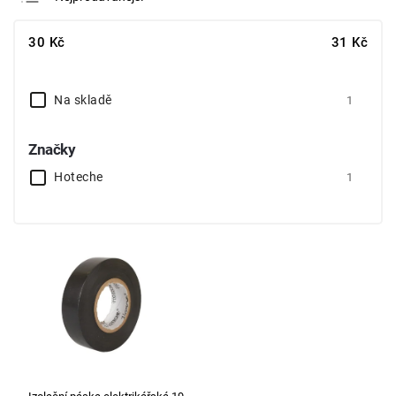
Nejlevnější
30
Kč
31
Kč
Nejdražší
Abecedně
Na skladě
1
Značky
Hoteche
1