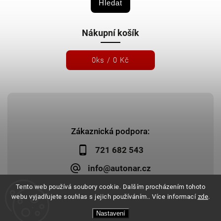
Hledat
Nákupní košík
0
ks /
0 Kč
Zákaznická podpora:
721 682 543
info@autonar.cz
Tento web používá soubory cookie. Dalším procházením tohoto
webu vyjadřujete souhlas s jejich používáním.. Více informací
zde
.
Nastavení
Copyright 2026
Autonar.cz
. Všechna práva vyhrazena.