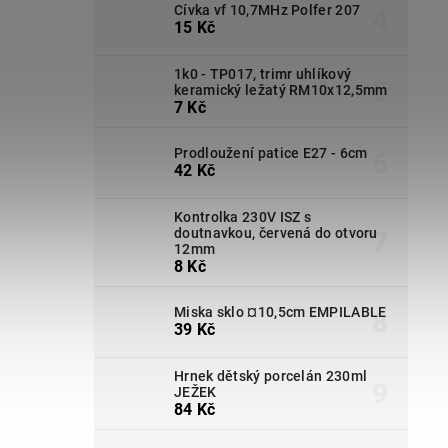
Cívka vf 10,7MHz Polfer 207
15 Kč
1k0 - TP017, trimr uhlíkový
keramický ležatý RM10x12,5mm
7 Kč
Prodloužení patice E27 - 6cm
42 Kč
Kontrolka 230V ISZ s
doutnavkou, červená do otvoru
12mm
8 Kč
Miska sklo ¤10,5cm EMPILABLE
39 Kč
Hrnek dětský porcelán 230ml
JEŽEK
84 Kč