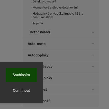
Dárek pro muže?
Momentové a úhlové dotahování
Hydraulická ohýbačka trubek, 12 t, s
příslušenstvím
Topidla
Běžné nářadí
Auto-moto
Autodoplňky
Dům a zahrada
Souhlasím
Elektrodoplňky
Domácnost
Odmítnout
Ostatní zboží