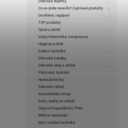
Dílenské doplňky
Co se jinde nevešlo? Zajímavé produkty
Osvětlení, napájení
TOP produkty
Oprava závitů
Vzduchotechnika, kompresory
Hygiena a úklid
Svářecí technika
Dílenské svěráky
Dílenské stoly a skříně
Pískování, tryskání
Hydraulické lisy
Dílenské nářadí
Kovoobráběcí stroje
Kufry, bedny na nářadí
Olejové hospodářství, PHM
Měřiče motohodin
Mycí a čistící technika