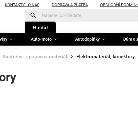
KONTAKTY - O NÁS
DOPRAVA A PLATBA
OBCHODNÍ PODMÍN
Hledat
visy
Auto-moto
Autodoplňky
Dům a 
Spotřební, spojovací materiál
Elektromateriál, konektory
/
ory