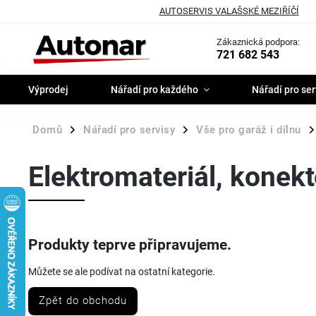
AUTOSERVIS VALAŠSKÉ MEZIŘÍČÍ
Zákaznická podpora:
721 682 543
Výprodej
Nářadí pro každého
Nářadí pro ser
Domů
Nářadí pro servisy
Vše pro garáž i dílnu
/
/
/
Elektromateriál, konekt
Produkty teprve připravujeme.
Můžete se ale podívat na ostatní kategorie.
Zpět do obchodu