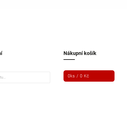
í
Nákupní košík
0
ks /
0 Kč