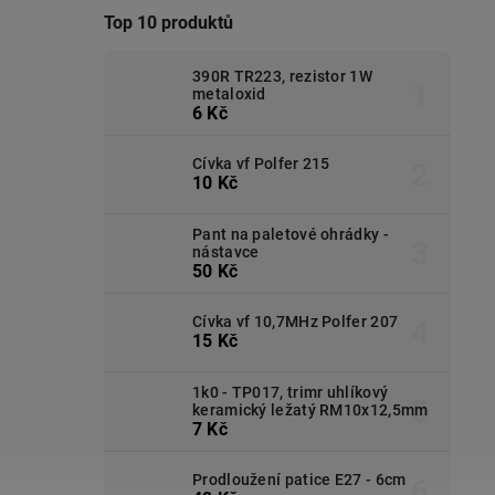
Top 10 produktů
390R TR223, rezistor 1W
metaloxid
6 Kč
Cívka vf Polfer 215
10 Kč
Pant na paletové ohrádky -
nástavce
50 Kč
Cívka vf 10,7MHz Polfer 207
15 Kč
1k0 - TP017, trimr uhlíkový
keramický ležatý RM10x12,5mm
7 Kč
Prodloužení patice E27 - 6cm