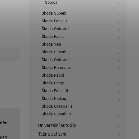
Spojka
Škoda Superb I
Škoda Fabia II
Škoda Octavia I
Škoda Fabia I
Škoda Yeti
Škoda Superb II
Škoda Octavia II
Škoda Roomster
Škoda Rapid
Škoda Citigo
Škoda Fabia III
Škoda Kodiaq
Škoda Octavia III
Škoda Superb III
viče
Univerzální autodíly
Tažná zařízení
971