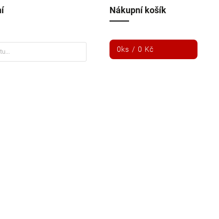
í
Nákupní košík
0
ks /
0 Kč