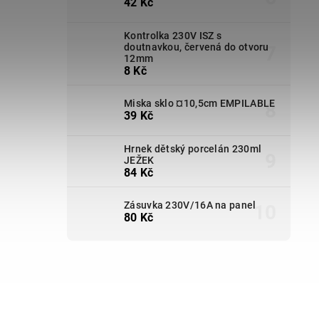
42 Kč
Kontrolka 230V ISZ s
doutnavkou, červená do otvoru
12mm
8 Kč
Miska sklo ¤10,5cm EMPILABLE
39 Kč
Hrnek dětský porcelán 230ml
JEŽEK
84 Kč
Zásuvka 230V/16A na panel
80 Kč