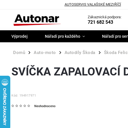
AUTOSERVIS VALAŠSKÉ MEZIŘÍČÍ
Zákaznická podpora:
721 682 543
Výprodej
Nářadí pro každého
Nářadí pro ser
Domů
Auto-moto
Autodíly Škoda
Škoda Felic
/
/
/
SVÍČKA ZAPALOVACÍ 
Kód:
194917971
Neohodnoceno