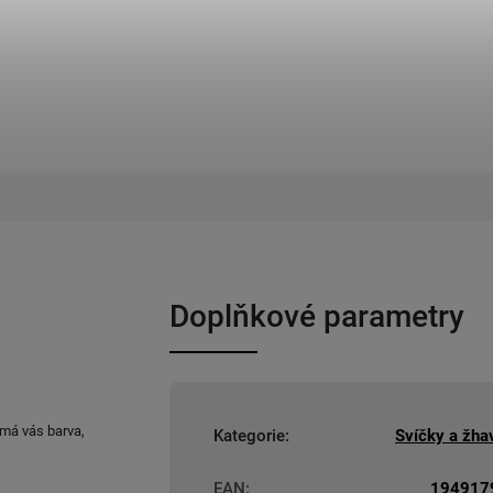
Doplňkové parametry
ímá vás barva,
Kategorie
:
Svíčky a žha
EAN
:
194917