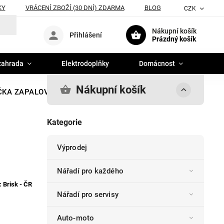
KY
VRÁCENÍ ZBOŽÍ (30 DNÍ) ZDARMA
BLOG
CZK
Nákupní košík
Přihlášení
Prázdný košík
zahrada
Elektrodoplňky
Domácnost
Nákupní košík
ČKA ZAPALOVACÍ DR17YC
Kategorie
Výprodej
Nářadí pro každého
:
Brisk - ČR
Nářadí pro servisy
Auto-moto