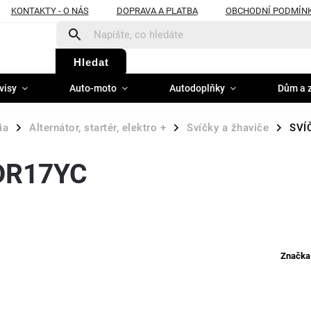
KONTAKTY - O NÁS
DOPRAVA A PLATBA
OBCHODNÍ PODMÍN
Hledat
visy
Auto-moto
Autodoplňky
Dům a 
ia
Alternátor, startér, elektro +
Svíčky a žhaviče
SVÍ
/
/
/
DR17YC
Značka