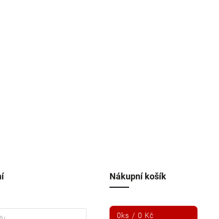
í
Nákupní košík
0
ks /
0 Kč