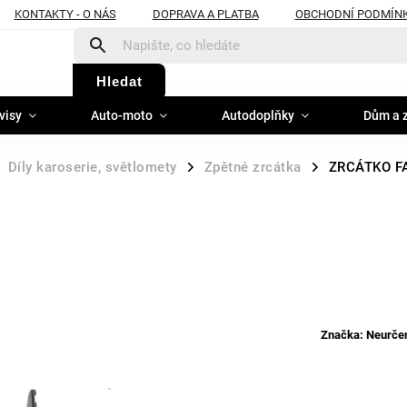
KONTAKTY - O NÁS
DOPRAVA A PLATBA
OBCHODNÍ PODMÍN
Hledat
visy
Auto-moto
Autodoplňky
Dům a 
Díly karoserie, světlomety
Zpětné zrcátka
ZRCÁTKO FA
/
/
Značka:
Neurčen