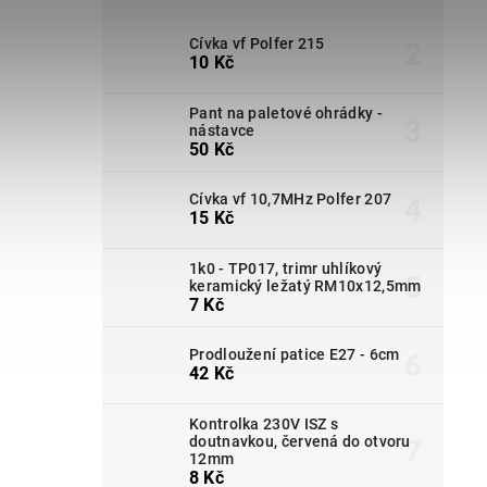
Cívka vf Polfer 215
10 Kč
Pant na paletové ohrádky -
nástavce
50 Kč
Cívka vf 10,7MHz Polfer 207
15 Kč
1k0 - TP017, trimr uhlíkový
keramický ležatý RM10x12,5mm
7 Kč
Prodloužení patice E27 - 6cm
42 Kč
Kontrolka 230V ISZ s
doutnavkou, červená do otvoru
12mm
8 Kč