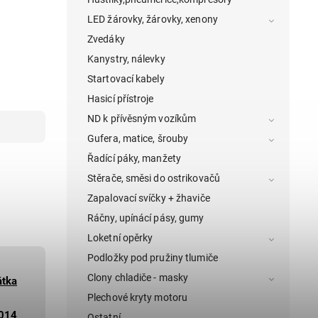
LED žárovky, žárovky, xenony
Zvedáky
Kanystry, nálevky
Startovací kabely
Hasicí přístroje
ND k přívěsným vozíkům
Gufera, matice, šrouby
Řadící páky, manžety
Stěrače, směsi do ostrikovačů
Zapalovací svíčky + žhaviče
Ráčny, upínácí pásy, gumy
Loketní opěrky
Podložky pod pružiny tlumiče
Clony chladiče - masky
átka
Plechové kryty motoru
014
Ostatní