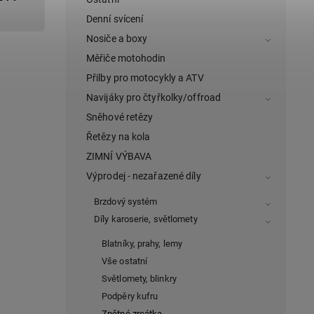
Denní svícení
Nosiče a boxy
Měřiče motohodin
Přilby pro motocykly a ATV
Navijáky pro čtyřkolky/offroad
Sněhové retězy
Řetězy na kola
ZIMNÍ VÝBAVA
Výprodej - nezařazené díly
Brzdový systém
Díly karoserie, světlomety
Blatníky, prahy, lemy
Vše ostatní
Světlomety, blinkry
Podpěry kufru
Zpětné zrcátka