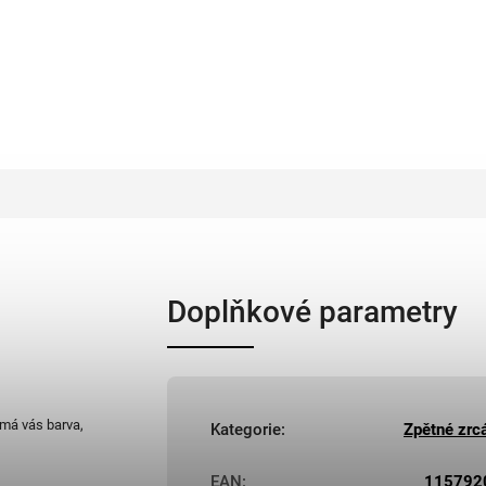
Doplňkové parametry
ímá vás barva,
Kategorie
:
Zpětné zrc
EAN
:
115792