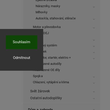
Nárazníky, masky
Mlhovky
Autoskla, stahování, stěrače
Motor a převodovka
VÝPRODEJ
Interiér
Souhlasím
Výfukový systém
Podvozek
Odmítnout
Alternátor, startér, elektro +
Nezařazené autodíly
Nezařazené OE díly
Spojka
Chlazení, vytápění a klima
Svět žárovek
Ostatní autodoplňky
Dům a zahrada