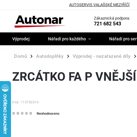
AUTOSERVIS VALAŠSKÉ MEZIŘÍČÍ
Zákaznická podpora:
721 682 543
Výprodej
Nářadí pro každého
Nářadí pro ser
Domů
Autodoplňky
Výprodej - nezařazené díly
/
/
/
ZRCÁTKO FA P VNĚJŠÍ
Kód:
115792014
Neohodnoceno