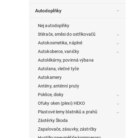
Autodoplňky
Nej autodoplňky
Stěrače, směsi do ostřikovačů
Autokosmetika, náplně
Autokoberce, vaničky
Autolékárny, povinná výbava
Autolana, vlečné tyče
Autokamery
Antény, anténní pruty
Poklice, disky
Ofuky oken (plexi) HEKO
Plastové lemy blatníků a prahů
Zástěrky Škoda
Zapalovače, zásuvky, zástrčky
Hustilky,pneuměřiče,kompresory