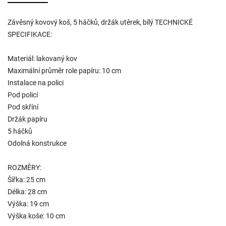
Závěsný kovový koš, 5 háčků, držák utěrek, bílý TECHNICKÉ
SPECIFIKACE:
Materiál: lakovaný kov
Maximální průměr role papíru: 10 cm
Instalace na polici
Pod policí
Pod skříní
Držák papíru
5 háčků
Odolná konstrukce
ROZMĚRY:
Šířka: 25 cm
Délka: 28 cm
Výška: 19 cm
Výška koše: 10 cm