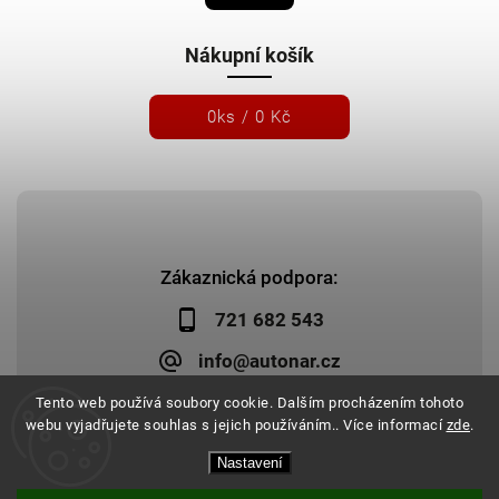
Nákupní košík
0
ks /
0 Kč
Zákaznická podpora:
721 682 543
info@autonar.cz
Tento web používá soubory cookie. Dalším procházením tohoto
webu vyjadřujete souhlas s jejich používáním.. Více informací
zde
.
Nastavení
Copyright 2026
Autonar.cz
. Všechna práva vyhrazena.
Upravit nastavení cookies