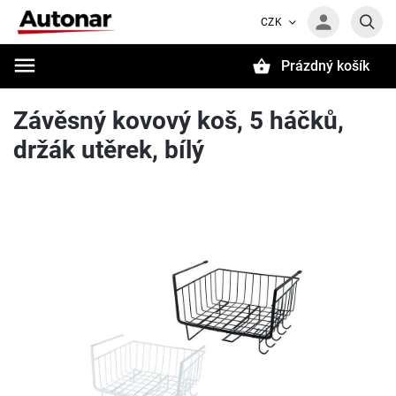
CZK
Prázdný košík
Hledat
Závěsný kovový koš, 5 háčků,
držák utěrek, bílý