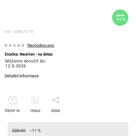
328 Kč
–11 %
Kód:
1U9827511B
Neohodnoceno
Značka:
Neurčen - na dotaz
Můžeme doručit do:
12.8.2026
Detailní informace
Zeptat se
Hlídat
Sdílet
328 Kč
–11 %