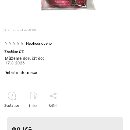
Kód:
KZ-7747650.00
Neohodnoceno
Značka:
CZ
Můžeme doručit do:
17.8.2026
Detailní informace
Zeptat se
Hlídat
Sdílet