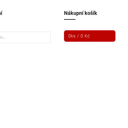
í
Nákupní košík
0
ks /
0 Kč