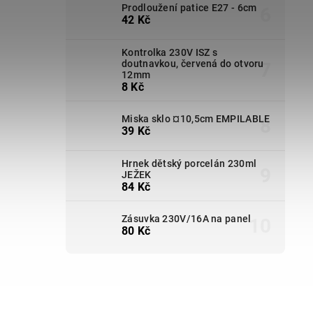
Prodloužení patice E27 - 6cm
42 Kč
Kontrolka 230V ISZ s
doutnavkou, červená do otvoru
12mm
8 Kč
Miska sklo ¤10,5cm EMPILABLE
39 Kč
Hrnek dětský porcelán 230ml
JEŽEK
84 Kč
Zásuvka 230V/16A na panel
80 Kč