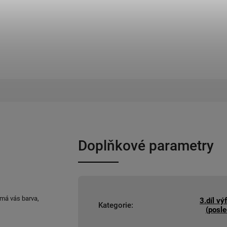
Doplňkové parametry
ímá vás barva,
3.díl vý
Kategorie
:
(posle