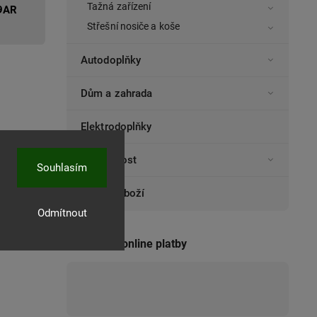
Tažná zařízení
9AR
Střešní nosiče a koše
Autodoplňky
Dům a zahrada
Elektrodoplňky
Domácnost
Souhlasím
Ostatní zboží
Odmítnout
Přijímáme online platby