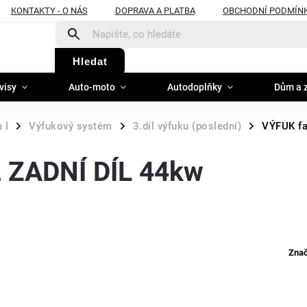
KONTAKTY - O NÁS
DOPRAVA A PLATBA
OBCHODNÍ PODMÍN
Hledat
visy
Auto-moto
Autodoplňky
Dům a 
 I
Výfukový systém
3.díl výfuku (poslední)
VÝFUK fa
/
/
/
2 ZADNÍ DÍL 44kw
Zna