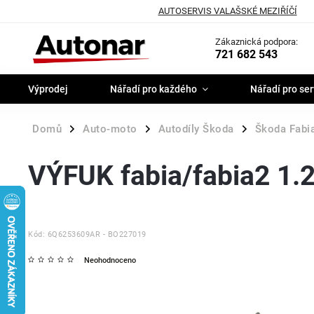
AUTOSERVIS VALAŠSKÉ MEZIŘÍČÍ
Zákaznická podpora:
721 682 543
Výprodej
Nářadí pro každého
Nářadí pro ser
Domů
Auto-moto
Autodíly Škoda
Škoda Fabia
/
/
/
VÝFUK fabia/fabia2 1.
Kód:
6Q6253609AR - BO227019
Neohodnoceno