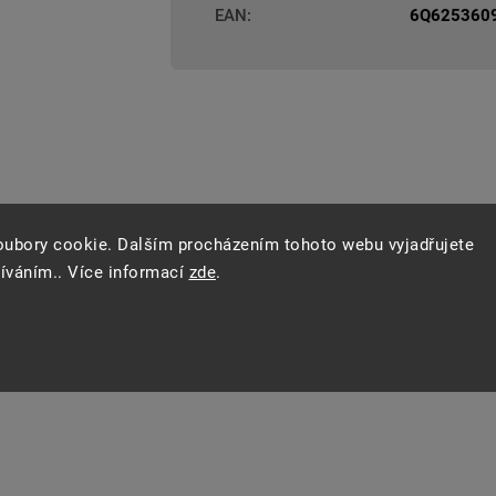
EAN
:
6Q625360
oubory cookie. Dalším procházením tohoto webu vyjadřujete
žíváním.. Více informací
zde
.