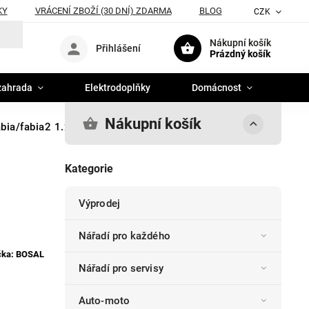
KY
VRÁCENÍ ZBOŽÍ (30 DNÍ) ZDARMA
BLOG
CZK
Nákupní košík
Přihlášení
Prázdný košík
zahrada
Elektrodoplňky
Domácnost
Nákupní košík
bia/fabia2 1.2 ZADNÍ DÍL 44kw
Kategorie
Výprodej
Nářadí pro každého
čka:
BOSAL
Nářadí pro servisy
Auto-moto