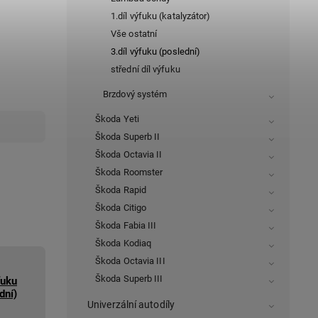
1.díl výfuku (katalyzátor)
Vše ostatní
3.díl výfuku (poslední)
střední díl výfuku
Brzdový systém
Škoda Yeti
Škoda Superb II
Škoda Octavia II
Škoda Roomster
Škoda Rapid
Škoda Citigo
Škoda Fabia III
Škoda Kodiaq
Škoda Octavia III
Škoda Superb III
fuku
dní)
Univerzální autodíly