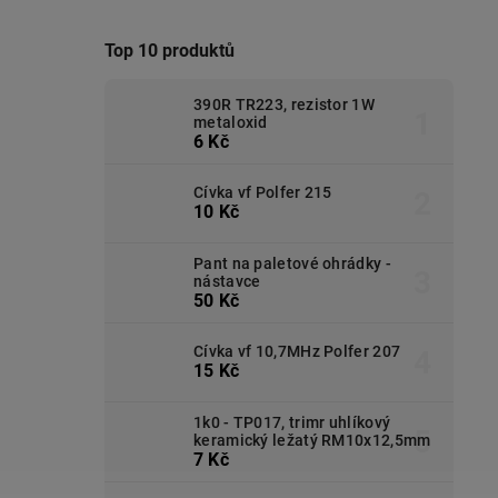
Top 10 produktů
390R TR223, rezistor 1W
metaloxid
6 Kč
Cívka vf Polfer 215
10 Kč
Pant na paletové ohrádky -
nástavce
50 Kč
Cívka vf 10,7MHz Polfer 207
15 Kč
1k0 - TP017, trimr uhlíkový
keramický ležatý RM10x12,5mm
7 Kč