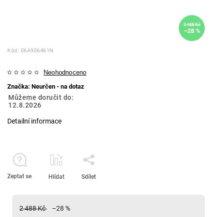
2 488 Kč
–28 %
Kód:
06A906461N
Neohodnoceno
Značka:
Neurčen - na dotaz
Můžeme doručit do:
12.8.2026
Detailní informace
Zeptat se
Hlídat
Sdílet
2 488 Kč
–28 %