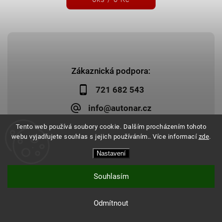
Zákaznická podpora:
721 682 543
info@autonar.cz
Tento web používá soubory cookie. Dalším procházením tohoto
webu vyjadřujete souhlas s jejich používáním.. Více informací
zde
.
Nastavení
Copyright 2026
Autonar.cz
. Všechna práva vyhrazena.
Upravit nastavení cookies
Vytvořil
Shoptet
| Design
Shoptak.cz
|
Systedo Marketing
Souhlasím
Odmítnout