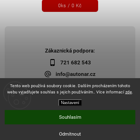
0
ks /
0 Kč
Zákaznická podpora:
721 682 543
info@autonar.cz
Tento web používá soubory cookie. Dalším procházením tohoto
webu vyjadřujete souhlas s jejich používáním.. Více informací
zde
.
Nastavení
Copyright 2026
Autonar.cz
. Všechna práva vyhrazena.
Upravit nastavení cookies
Vytvořil
Shoptet
| Design
Shoptak.cz
|
Systedo Marketing
Souhlasím
Odmítnout