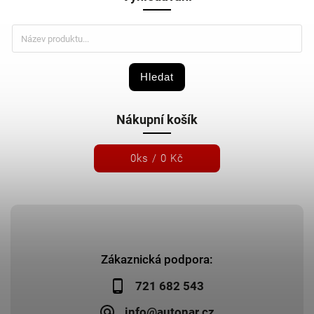
Hledat
Nákupní košík
0
ks /
0 Kč
Zákaznická podpora:
721 682 543
info@autonar.cz