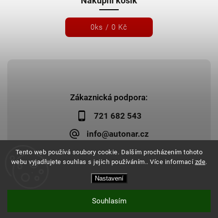
Nákupní košík
0
ks /
0 Kč
Zákaznická podpora:
721 682 543
info@autonar.cz
Tento web používá soubory cookie. Dalším procházením tohoto
webu vyjadřujete souhlas s jejich používáním.. Více informací
zde
.
Nastavení
Copyright 2026
Autonar.cz
. Všechna práva vyhrazena.
Upravit nastavení cookies
Vytvořil
Shoptet
| Design
Shoptak.cz
|
Systedo Marketing
Souhlasím