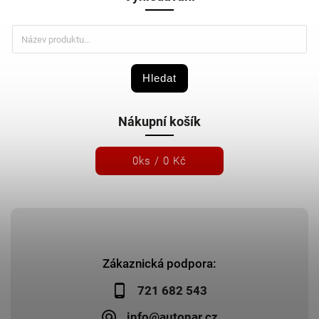
Hledat
Nákupní košík
0
ks /
0 Kč
Zákaznická podpora:
721 682 543
info@autonar.cz