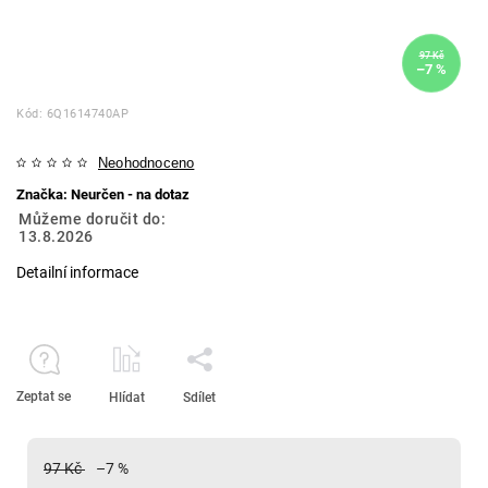
97 Kč
–7 %
Kód:
6Q1614740AP
Neohodnoceno
Značka:
Neurčen - na dotaz
Můžeme doručit do:
13.8.2026
Detailní informace
Zeptat se
Hlídat
Sdílet
97 Kč
–7 %