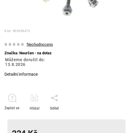
Kód:
8E0698470
Neohodnoceno
Značka:
Neurčen - na dotaz
Můžeme doručit do:
13.8.2026
Detailní informace
Zeptat se
Hlídat
Sdílet