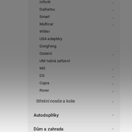
Infiniti
Daihatsu
Smart
Multicar
Witter
USA adaptéry
Dongfeng
Ostatní
UNI tažná zařízení
MG
DS
Cupra
Rover
Střešní nosiče a koše
Autodoplňky
Dům a zahrada