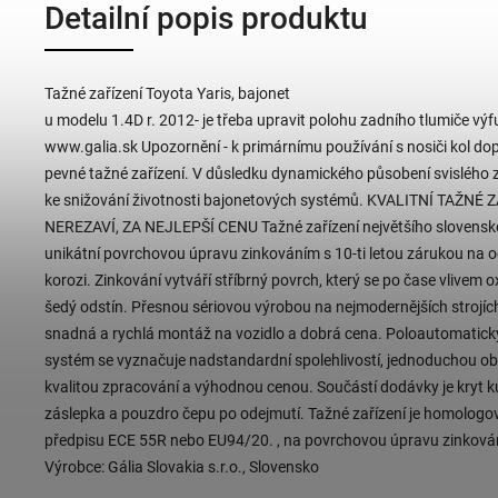
Detailní popis produktu
Tažné zařízení Toyota Yaris, bajonet
u modelu 1.4D r. 2012- je třeba upravit polohu zadního tlumiče výf
www.galia.sk Upozornění - k primárnímu používání s nosiči kol do
pevné tažné zařízení. V důsledku dynamického působení svislého z
ke snižování životnosti bajonetových systémů. KVALITNÍ TAŽNÉ 
NEREZAVÍ, ZA NEJLEPŠÍ CENU Tažné zařízení největšího slovens
unikátní povrchovou úpravu zinkováním s 10-ti letou zárukou na o
korozi. Zinkování vytváří stříbrný povrch, který se po čase vlivem 
šedý odstín. Přesnou sériovou výrobou na nejmodernějších strojíc
snadná a rychlá montáž na vozidlo a dobrá cena. Poloautomatick
systém se vyznačuje nadstandardní spolehlivostí, jednoduchou o
kvalitou zpracování a výhodnou cenou. Součástí dodávky je kryt k
záslepka a pouzdro čepu po odejmutí. Tažné zařízení je homologo
předpisu ECE 55R nebo EU94/20. , na povrchovou úpravu zinkován
Výrobce: Gália Slovakia s.r.o., Slovensko