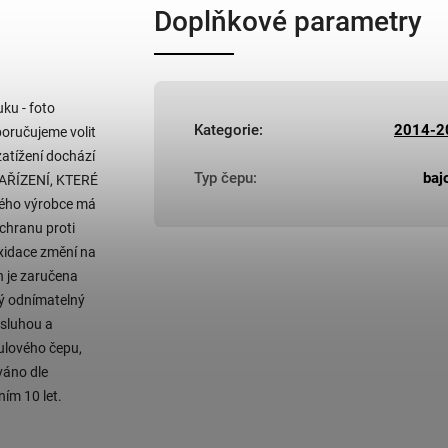
Doplňkové parametry
uku - foto
Kategorie
:
2014-2
poručujeme volit
atížení dochází
Typ čepu
:
baj
ZAŘÍZENÍ, KTERÉ
kého výrobce má
chranu proti
oxidace změní na
h je zaručena
ý odnímatelný
bsluhou a
ulového čepu,
váno dle
ím 10 let.