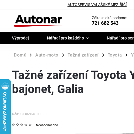
AUTOSERVIS VALAŠSKÉ MEZIŘÍČÍ
Zákaznická podpora:
721 682 543
Výprodej
Nářadí pro každého
Nářadí pro ser
Domů
Auto-moto
Tažná zařízení
Toyota
Y
/
/
/
/
Tažné zařízení Toyota 
bajonet, Galia
Kód:
GT0696C.TO1
Neohodnoceno