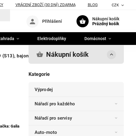
KY
VRÁCENÍ ZBOŽÍ (30 DNÍ) ZDARMA
BLOG
CZK
Nákupní košík
Přihlášení
Prázdný košík
zahrada
Elektrodoplňky
Domácnost
Nákupní košík
(S13), bajonet, Galia
Kategorie
Výprodej
Nářadí pro každého
Nářadí pro servisy
ačka:
Galia
Auto-moto