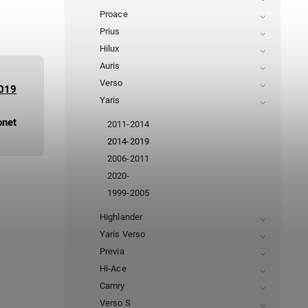
Proace
Prius
Hilux
Auris
Verso
019
Yaris
onet
2011-2014
2014-2019
2006-2011
2020-
1999-2005
Highlander
Yaris Verso
Previa
Hi-Ace
Camry
Verso S