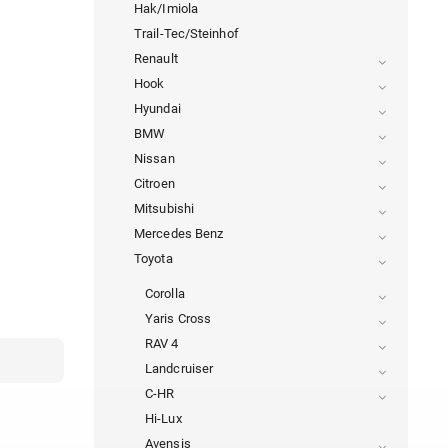
Hak/Imiola
Trail-Tec/Steinhof
Renault
Hook
Hyundai
BMW
Nissan
Citroen
Mitsubishi
Mercedes Benz
Toyota
Corolla
Yaris Cross
RAV 4
Landcruiser
C-HR
Hi-Lux
Avensis