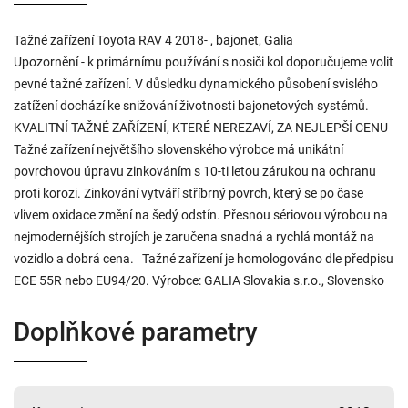
Tažné zařízení Toyota RAV 4 2018- , bajonet, Galia
Upozornění - k primárnímu používání s nosiči kol doporučujeme volit
pevné tažné zařízení. V důsledku dynamického působení svislého
zatížení dochází ke snižování životnosti bajonetových systémů.
KVALITNÍ TAŽNÉ ZAŘÍZENÍ, KTERÉ NEREZAVÍ, ZA NEJLEPŠÍ CENU
Tažné zařízení největšího slovenského výrobce má unikátní
povrchovou úpravu zinkováním s 10-ti letou zárukou na ochranu
proti korozi. Zinkování vytváří stříbrný povrch, který se po čase
vlivem oxidace změní na šedý odstín. Přesnou sériovou výrobou na
nejmodernějších strojích je zaručena snadná a rychlá montáž na
vozidlo a dobrá cena. Tažné zařízení je homologováno dle předpisu
ECE 55R nebo EU94/20. Výrobce: GALIA Slovakia s.r.o., Slovensko
Doplňkové parametry