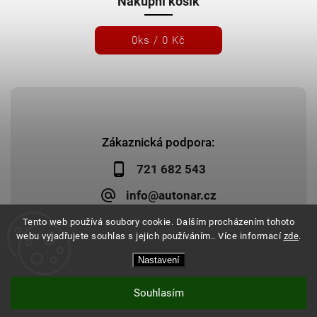
Nákupní košík
0
ks /
0 Kč
Zákaznická podpora:
721 682 543
info@autonar.cz
Tento web používá soubory cookie. Dalším procházením tohoto
webu vyjadřujete souhlas s jejich používáním.. Více informací
zde
.
Nastavení
Copyright 2026
Autonar.cz
. Všechna práva vyhrazena.
Upravit nastavení cookies
Vytvořil
Shoptet
| Design
Shoptak.cz
|
Systedo Marketing
Souhlasím