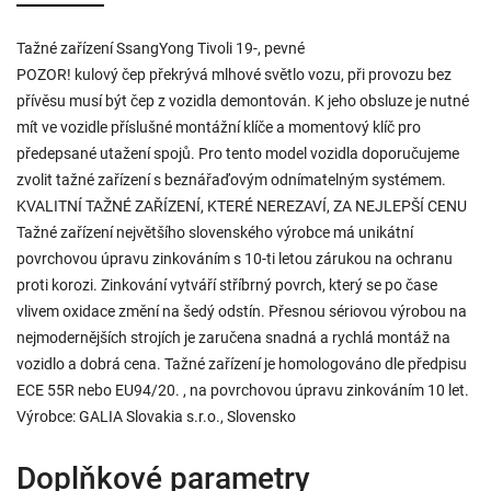
Tažné zařízení SsangYong Tivoli 19-, pevné
POZOR! kulový čep překrývá mlhové světlo vozu, při provozu bez
přívěsu musí být čep z vozidla demontován. K jeho obsluze je nutné
mít ve vozidle příslušné montážní klíče a momentový klíč pro
předepsané utažení spojů. Pro tento model vozidla doporučujeme
zvolit tažné zařízení s beznářaďovým odnímatelným systémem.
KVALITNÍ TAŽNÉ ZAŘÍZENÍ, KTERÉ NEREZAVÍ, ZA NEJLEPŠÍ CENU
Tažné zařízení největšího slovenského výrobce má unikátní
povrchovou úpravu zinkováním s 10-ti letou zárukou na ochranu
proti korozi. Zinkování vytváří stříbrný povrch, který se po čase
vlivem oxidace změní na šedý odstín. Přesnou sériovou výrobou na
nejmodernějších strojích je zaručena snadná a rychlá montáž na
vozidlo a dobrá cena. Tažné zařízení je homologováno dle předpisu
ECE 55R nebo EU94/20. , na povrchovou úpravu zinkováním 10 let.
Výrobce: GALIA Slovakia s.r.o., Slovensko
Doplňkové parametry