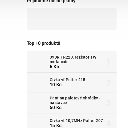
Přijímáme online platby
Top 10 produktů
390R TR223, rezistor 1W
metaloxid
6 Kč
Cívka vf Polfer 215
10 Kč
Pant na paletové ohrádky -
nástavce
50 Kč
Cívka vf 10,7MHz Polfer 207
15 Kč