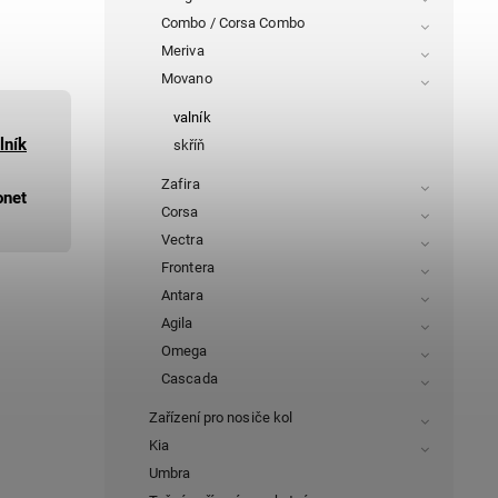
Combo / Corsa Combo
Meriva
Movano
valník
lník
skříň
Zafira
onet
Corsa
Vectra
Frontera
Antara
Agila
Omega
Cascada
Zařízení pro nosiče kol
Kia
Umbra