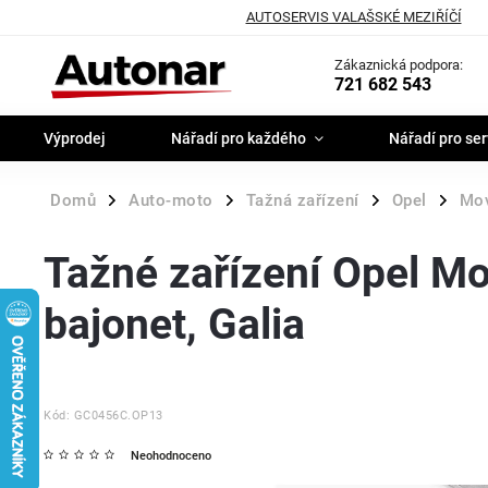
AUTOSERVIS VALAŠSKÉ MEZIŘÍČÍ
Zákaznická podpora:
721 682 543
Výprodej
Nářadí pro každého
Nářadí pro ser
Domů
Auto-moto
Tažná zařízení
Opel
Mo
/
/
/
/
Tažné zařízení Opel Mo
bajonet, Galia
Kód:
GC0456C.OP13
Neohodnoceno