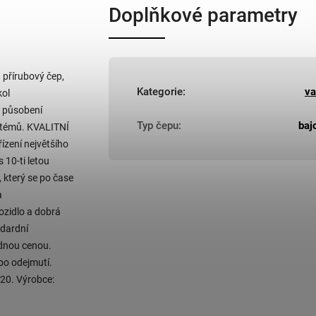
Doplňkové parametry
 přírubový čep,
Kategorie
:
va
kol
o působení
Typ čepu
:
baj
ystémů. KVALITNÍ
zení největšího
10-ti letou
, který se po čase
a
ozidlo a dobrá
dardní
odnou cenou.
po odejmutí.
20. Výrobce: