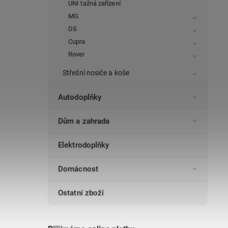
UNI tažná zařízení
MG
DS
Cupra
Rover
Střešní nosiče a koše
Autodoplňky
Dům a zahrada
Elektrodoplňky
Domácnost
Ostatní zboží