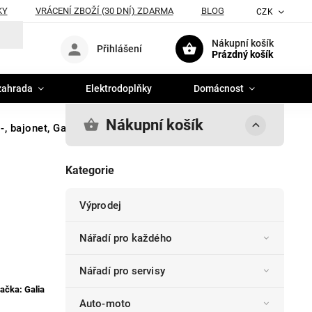
KY
VRÁCENÍ ZBOŽÍ (30 DNÍ) ZDARMA
BLOG
CZK
Nákupní košík
Přihlášení
Prázdný košík
zahrada
Elektrodoplňky
Domácnost
Nákupní košík
, bajonet, Galia
Kategorie
Výprodej
Nářadí pro každého
Nářadí pro servisy
ačka:
Galia
Auto-moto