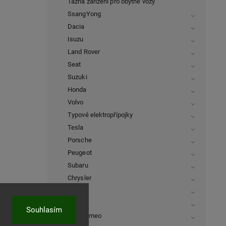
Tažná zařízení pro obytné vozy
SsangYong
Dacia
Isuzu
Land Rover
Seat
Suzuki
Honda
Volvo
Typové elektropřípojky
Tesla
Porsche
Peugeot
Subaru
Chrysler
Lancia
Dodge
Souhlasím
Alfa Romeo