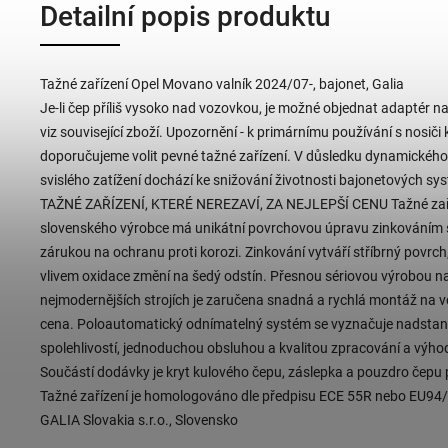
Detailní popis produktu
Tažné zařízení Opel Movano valník 2024/07-, bajonet, Galia
Je-li čep příliš vysoko nad vozovkou, je možné objednat adaptér na
viz související zboží. Upozornění - k primárnímu používání s nosiči 
doporučujeme volit pevné tažné zařízení. V důsledku dynamickéh
svislého zatížení dochází ke snižování životnosti bajonetových s
TAŽNÉ ZAŘÍZENÍ, KTERÉ NEREZAVÍ, ZA NEJLEPŠÍ CENU Tažné zaří
slovenského výrobce má unikátní povrchovou úpravu zinkováním s 
zárukou na ochranu proti korozi. Zinkování vytváří stříbrný povrch
vlivem oxidace změní na šedý odstín. Přesnou sériovou výrobou n
nejmodernějších strojích je zaručena snadná a rychlá montáž na v
cena. Poloautomatický odnímatelný systém se vyznačuje nadstan
spolehlivostí, jednoduchou obsluhou a kvalitou zpracování a výh
Součástí dodávky je kryt kulového čepu, záslepka a pouzdro čepu 
Tažné zařízení je homologováno dle předpisu ECE 55R nebo EU94/
GALIA Slovakia s.r.o., Slovensko