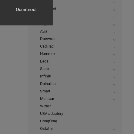
Fiat
Chevrolet
Odmítnout
Mini
Jaguar
Avia
Daewoo
Cadillac
Hummer
Lada
Saab
Infiniti
Daihatsu
Smart
Multicar
Witter
USA adaptéry
Dongfeng
Ostatní