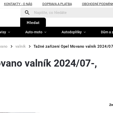
KONTAKTY - O NÁS
DOPRAVA A PLATBA
OBCHODNÍ PODMÍN
Hledat
visy
Auto-moto
Autodoplňky
Dům a 
vano
valník
Tažné zařízení Opel Movano valník 2024/07-
/
/
vano valník 2024/07-,
Zn