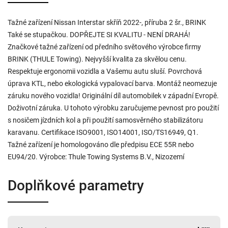
Tažné zařízení Nissan Interstar skříň 2022-, příruba 2 šr., BRINK
Také se stupačkou. DOPŘEJTE SI KVALITU - NENÍ DRAHÁ!
Značkové tažné zařízení od předního světového výrobce firmy
BRINK (THULE Towing). Nejvyšší kvalita za skvělou cenu.
Respektuje ergonomii vozidla a Vašemu autu sluší. Povrchová
úprava KTL, nebo ekologická vypalovací barva. Montáž neomezuje
záruku nového vozidla! Originální díl automobilek v západní Evropě.
Doživotní záruka. U tohoto výrobku zaručujeme pevnost pro použití
s nosičem jízdních kol a při použití samosvěrného stabilizátoru
karavanu. Certifikace ISO9001, ISO14001, ISO/TS16949, Q1.
Tažné zařízení je homologováno dle předpisu ECE 55R nebo
EU94/20. Výrobce: Thule Towing Systems B.V., Nizozemí
Doplňkové parametry