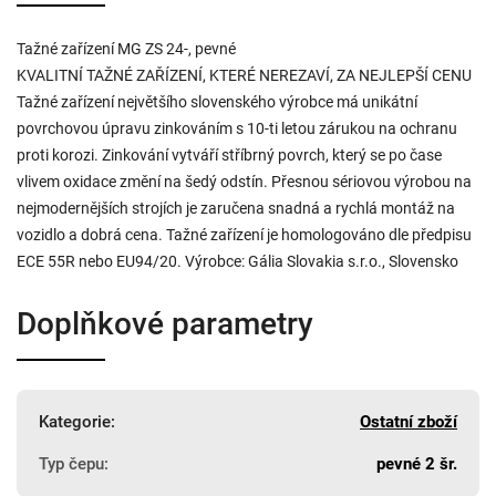
Tažné zařízení MG ZS 24-, pevné
KVALITNÍ TAŽNÉ ZAŘÍZENÍ, KTERÉ NEREZAVÍ, ZA NEJLEPŠÍ CENU
Tažné zařízení největšího slovenského výrobce má unikátní
povrchovou úpravu zinkováním s 10-ti letou zárukou na ochranu
proti korozi. Zinkování vytváří stříbrný povrch, který se po čase
vlivem oxidace změní na šedý odstín. Přesnou sériovou výrobou na
nejmodernějších strojích je zaručena snadná a rychlá montáž na
vozidlo a dobrá cena. Tažné zařízení je homologováno dle předpisu
ECE 55R nebo EU94/20. Výrobce: Gália Slovakia s.r.o., Slovensko
Doplňkové parametry
Kategorie
:
Ostatní zboží
Typ čepu
:
pevné 2 šr.