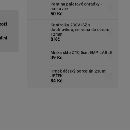
Pant na paletové ohrádky -
nástavce
50 Kč
boží
Kontrolka 230V ISZ s
doutnavkou, červená do otvoru
12mm
ální
8 Kč
Miska sklo ¤10,5cm EMPILABLE
39 Kč
Hrnek dětský porcelán 230ml
JEŽEK
84 Kč