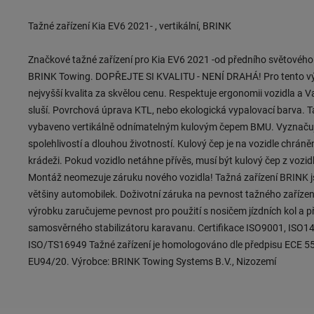
Tažné zařízení Kia EV6 2021- , vertikální, BRINK
Značkové tažné zařízení pro Kia EV6 2021 -od předního světového
BRINK Towing. DOPŘEJTE SI KVALITU - NENÍ DRAHÁ! Pro tento vý
nejvyšší kvalita za skvělou cenu. Respektuje ergonomii vozidla a
sluší. Povrchová úprava KTL, nebo ekologická vypalovací barva. Ta
vybaveno vertikálně odnímatelným kulovým čepem BMU. Vyznaču
spolehlivostí a dlouhou životností. Kulový čep je na vozidle chrán
krádeži. Pokud vozidlo netáhne přívěs, musí být kulový čep z voz
Montáž neomezuje záruku nového vozidla! Tažná zařízení BRINK jso
většiny automobilek. Doživotní záruka na pevnost tažného zařízen
výrobku zaručujeme pevnost pro použití s nosičem jízdních kol a př
samosvěrného stabilizátoru karavanu. Certifikace ISO9001, ISO1
ISO/TS16949 Tažné zařízení je homologováno dle předpisu ECE 5
EU94/20. Výrobce: BRINK Towing Systems B.V., Nizozemí