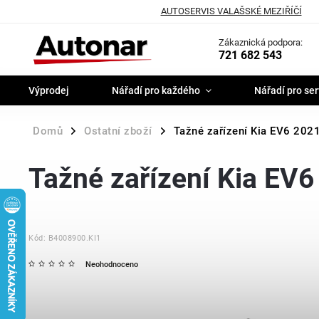
AUTOSERVIS VALAŠSKÉ MEZIŘÍČÍ
Zákaznická podpora:
721 682 543
Výprodej
Nářadí pro každého
Nářadí pro ser
Domů
Ostatní zboží
Tažné zařízení Kia EV6 2021-
/
/
Tažné zařízení Kia EV6 
Kód:
B4008900.KI1
Neohodnoceno