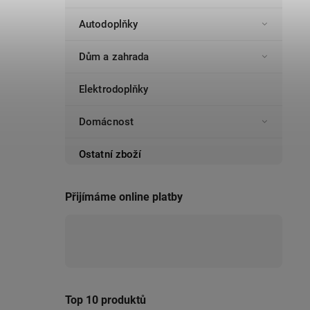
Autodoplňky
Dům a zahrada
Elektrodoplňky
Domácnost
Ostatní zboží
Přijímáme online platby
Top 10 produktů