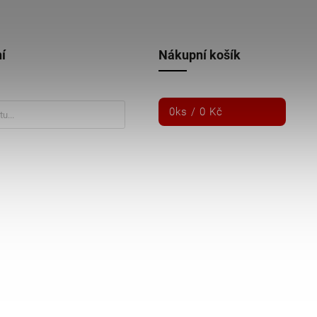
í
Nákupní košík
0
ks /
0 Kč