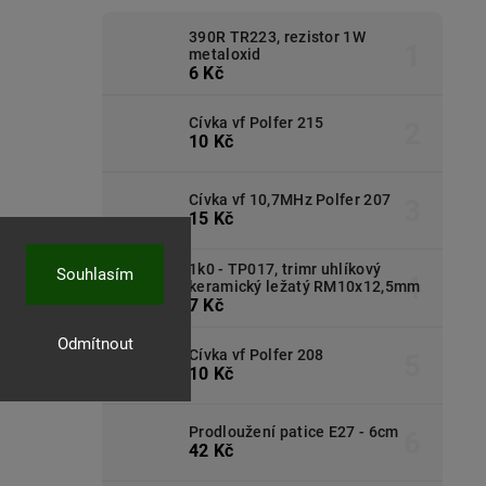
390R TR223, rezistor 1W
metaloxid
6 Kč
Cívka vf Polfer 215
10 Kč
Cívka vf 10,7MHz Polfer 207
15 Kč
1k0 - TP017, trimr uhlíkový
Souhlasím
keramický ležatý RM10x12,5mm
7 Kč
Odmítnout
Cívka vf Polfer 208
10 Kč
Prodloužení patice E27 - 6cm
42 Kč