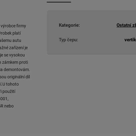
Kategorie
:
Ostatní z
 výrobce firmy
robek platí
Typ čepu
:
vertik
 Vašemu autu
žné zařízení je
je se vysokou
ěn zámkem proti
idla demontovám.
u originální díl
í.U tohoto
i použití
4001,
5R nebo